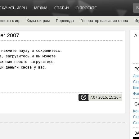
СКАЧАТЬ ИГРЫ
МЕДИА
СТАТЬИ
О ПРОЕКТЕ
ншоты с игр
Коды к играм
Переводы
Генератор названия клана
Иг
ker 2007
А
 нажмите паузу и сохранитесь.

, загрузитесь и вы можете 

жения просто загрузитесь 

ши деньги снова у вас.
P
Ар
Ст
Кв
Фа
7.07.2015, 15:26 -
G
Кон
Ста
Ста
З