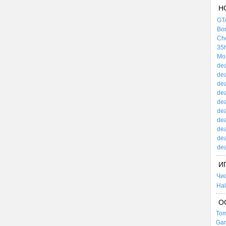
Н
GTA
Bor
Che
35h
Mox
dea
dea
dea
dea
dea
dea
dea
dea
dea
dea
И
Чи
Hal
О
Tom
Gar