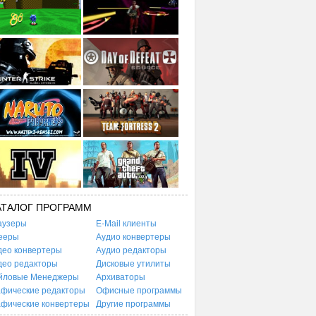
АТАЛОГ ПРОГРАММ
аузеры
E-Mail клиенты
ееры
Аудио конвертеры
део конвертеры
Аудио редакторы
део редакторы
Дисковые утилиты
йловые Менеджеры
Архиваторы
афические редакторы
Офисные программы
афические конвертеры
Другие программы