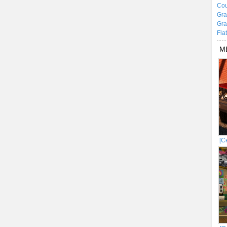
Cou
Gra
Gra
Fla
М
[С