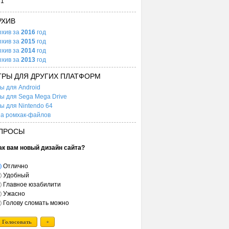
31
РХИВ
рхив за
2016
год
рхив за
2015
год
рхив за
2014
год
рхив за
2013
год
ГРЫ ДЛЯ ДРУГИХ ПЛАТФОРМ
ы для Android
ы для Sega Mega Drive
ы для Nintendo 64
а ромхак-файлов
ПРОСЫ
ак вам новый дизайн сайта?
Отлично
Удобный
Главное юзабилити
Ужасно
Голову сломать можно
Голосовать
+