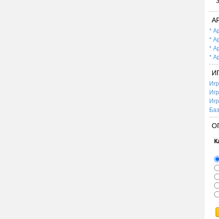
А
* А
* А
* А
* А
И
Игр
Игр
Игр
Баз
О
К