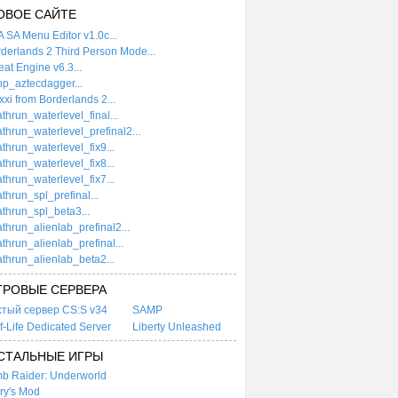
ОВОЕ САЙТЕ
 SA Menu Editor v1.0c...
derlands 2 Third Person Mode...
at Engine v6.3...
p_aztecdagger...
xi from Borderlands 2...
thrun_waterlevel_final...
thrun_waterlevel_prefinal2...
thrun_waterlevel_fix9...
thrun_waterlevel_fix8...
thrun_waterlevel_fix7...
thrun_spl_prefinal...
thrun_spl_beta3...
thrun_alienlab_prefinal2...
thrun_alienlab_prefinal...
thrun_alienlab_beta2...
ГРОВЫЕ СЕРВЕРА
стый сервер CS:S v34
SAMP
f-Life Dedicated Server
Liberty Unleashed
СТАЛЬНЫЕ ИГРЫ
b Raider: Underworld
ry's Mod