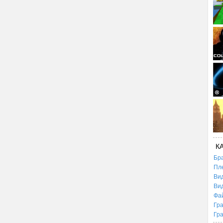
К
Бр
Пл
Ви
Ви
Фа
Гр
Гр