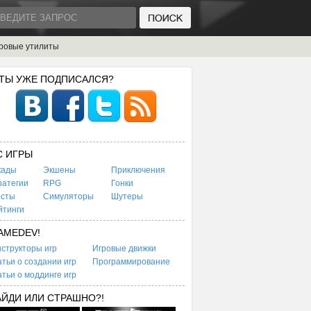
ровые утилиты
 ТЫ УЖЕ ПОДПИСАЛСЯ?
C ИГРЫ
кады
Экшены
Приключения
ратегии
RPG
Гонки
есты
Симуляторы
Шутеры
йтинги
AMEDEV!
структоры игр
Игровые движки
тьи о создании игр
Программирование
тьи о моддинге игр
АЙДИ ИЛИ СТРАШНО?!