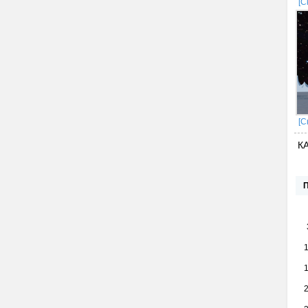
[С
[С
К