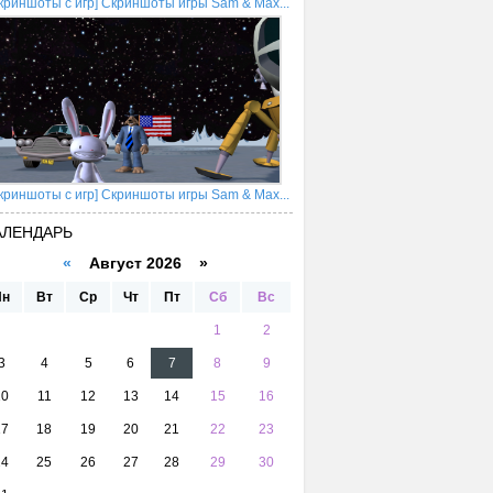
криншоты с игр] Скриншоты игры Sam & Max...
криншоты с игр] Скриншоты игры Sam & Max...
АЛЕНДАРЬ
«
Август 2026 »
Пн
Вт
Ср
Чт
Пт
Сб
Вс
1
2
3
4
5
6
7
8
9
10
11
12
13
14
15
16
17
18
19
20
21
22
23
24
25
26
27
28
29
30