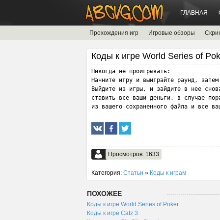
ГЛАВНАЯ
Прохождения игр
Игровые обзоры
Скри
Коды к игре World Series of Po
Никогда не проигрывать:

Начните игру и выиграйте раунд, затем
Выйдите из игры, и зайдите в нее снова
ставить все ваши деньги, в случае пора
из вашего сохраненного файла и все ва
Просмотров: 1633
Категория:
Статьи
»
Коды к играм
ПОХОЖЕЕ
Коды к игре World Series of Poker
Коды к игре Catz 3