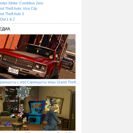
nter-Strike: Condition Zero
nd Theft Auto: Vice City
nd Theft Auto 3
tOut 1 & 2
ЕДИА
криншоты с игр] Скриншоты игры Grand Theft...