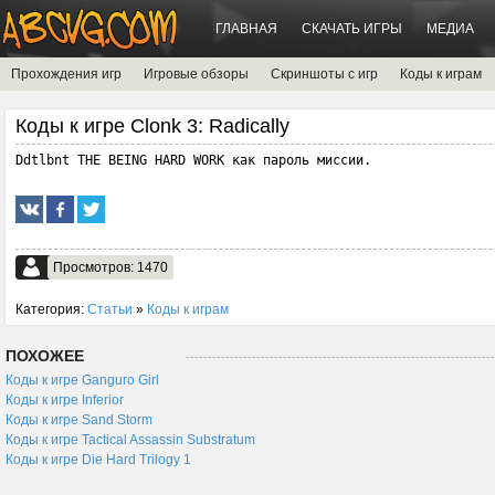
ГЛАВНАЯ
СКАЧАТЬ ИГРЫ
МЕДИА
Прохождения игр
Игровые обзоры
Скриншоты с игр
Коды к играм
Коды к игре Clonk 3: Radically
Ddtlbnt THE BEING HARD WORK как пароль миссии.
Просмотров: 1470
Категория:
Статьи
»
Коды к играм
ПОХОЖЕЕ
Коды к игре Ganguro Girl
Коды к игре Inferior
Коды к игре Sand Storm
Коды к игре Tactical Assassin Substratum
Коды к игре Die Hard Trilogy 1