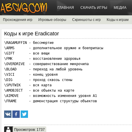
ГЛАВНАЯ
СКАЧАТЬ ИГРЫ
МЕДИА
Прохождения игр
Игровые обзоры
Скриншоты с игр
Коды к играм
Коды к игре Eradicator
\RAGAMUFFIN - бессмертие

\ARMS       - дополнительное оружие и боеприпасы

\GIFT       - все вещи

\FMK        - восстановление здоровья

\OVERDRIVE  - совершенствование микрочипа

\BLOAD      - переход на любой уровень

\VICI       - конец уровня

\DIG        - проход сквозь стены

\SPUTWIK    - вся карта

\AMOBJECT   - все объекты на карте

\AIMOVE     - возможность изменения уровня А1

\FRAME      - демонстрация структуры объектов
Просмотров: 1737