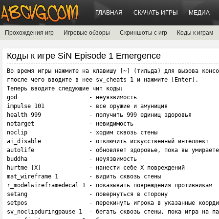
ГЛАВНАЯ
СКАЧАТЬ ИГРЫ
МЕДИА
Прохождения игр
Игровые обзоры
Скриншоты с игр
Коды к играм
Коды к игре SiN Episode 1 Emergence
Во время игры нажмите на клавишу [~] (тильда) для вызова консо
гпосле чего вводите в нее sv_cheats 1 и нажмите [Enter]. 

Теперь вводите следующие чит коды:

god                     - неуязвимость

impulse 101             - все оружие и амуниция

health 999              - получить 999 единиц здоровья

notarget                - невидимость

noclip                  - ходим сквозь стены 

ai_disable              - отключить искусственный интеллект

autolife                - обновляет здоровье, пока вы умираете
buddha                  - неуязвимость

hurtme [Х]              - нанести себе Х повреждений 

mat_wireframe 1         - видить сквозь стены

r_modelwireframedecal 1 - показывать повреждения противникам 

setang                  - повернуться в сторону 

setpos                  - перекинуть игрока в указанные коорди
sv_noclipduringpause 1  - бегать сквозь стены, пока игра на па