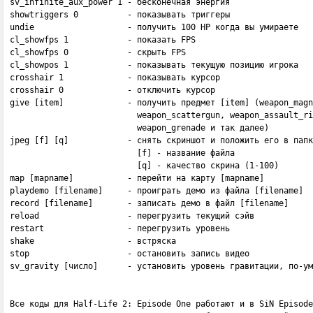
sv_infinite_aux_power 1 - бесконечная энергия 

showtriggers 0          - показывать триггеры 

undie                   - получить 100 HP когда вы умираете

cl_showfps 1            - показать FPS

cl_showfps 0            - скрыть FPS

cl_showpos 1            - показывать текущую позицию игрока

crosshair 1             - показывать курсор

crosshair 0             - отключить курсор

give [item]             - получить предмет [item] (weapon_magn
                          weapon_scattergun, weapon_assault_ri
                          weapon_grenade и так далее)

jpeg [f] [q]            - снять скриншот и положить его в папк
                          [f] - название файла 

                          [q] - качество скрина (1-100) 

map [mapname]           - перейти на карту [mapname]

playdemo [filename]     - проиграть демо из файла [filename]

record [filename]       - записать демо в файл [filename]

reload                  - перегрузить текущий сэйв

restart                 - перегрузить уровень

shake                   - встряска

stop                    - остановить запись видео

sv_gravity [число]      - установить уровень гравитации, по-ум
Все коды для Half-Life 2: Episode One работают и в SiN Episode