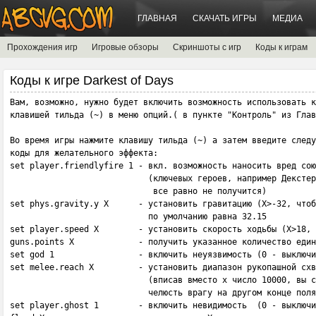
ГЛАВНАЯ
СКАЧАТЬ ИГРЫ
МЕДИА
Прохождения игр
Игровые обзоры
Скриншоты с игр
Коды к играм
Коды к игре Darkest of Days
Вам, возможно, нужно будет включить возможность использовать к
клавишей тильда (~) в меню опций.( в пункте "Контроль" из Глав
Во время игры нажмите клавишу тильда (~) а затем введите следу
коды для желательного эффекта:

set player.friendlyfire 1 - вкл. возможность наносить вред сою
                            (ключевых героев, например Декстер
                             все равно не получится) 

set phys.gravity.y X      - установить гравитацию (X>-32, чтоб
                            по умолчанию равна 32.15 

set player.speed X        - установить скорость ходьбы (X>18, 
guns.points X             - получить указанное количество един
set god 1                 - включить неуязвимость (0 - выключи
set melee.reach X         - установить диапазон рукопашной схв
                            (вписав вместо х число 10000, вы с
                            челюсть врагу на другом конце поля
set player.ghost 1        - включить невидимость  (0 - выключи