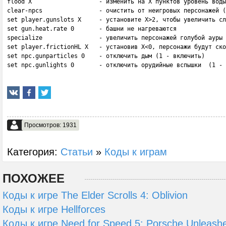
flood X                   - изменить на X пунктов уровень воды

clear-npcs                - очистить от неигровых персонажей (
set player.gunslots X     - установите X>2, чтобы увеличить сл
set gun.heat.rate 0       - башни не нагреваются

specialize                - увеличить персонажей голубой ауры

set player.frictionHL X   - установив X<0, персонажи будут ско
set npc.gunparticles 0    - отключить дым (1 - включить)

set npc.gunlights 0       - отключить орудийные вспышки  (1 -
Просмотров: 1931
Категория:
Статьи
»
Коды к играм
ПОХОЖЕЕ
Коды к игре The Elder Scrolls 4: Oblivion
Коды к игре Hellforces
Коды к игре Need for Speed 5: Porsche Unleash