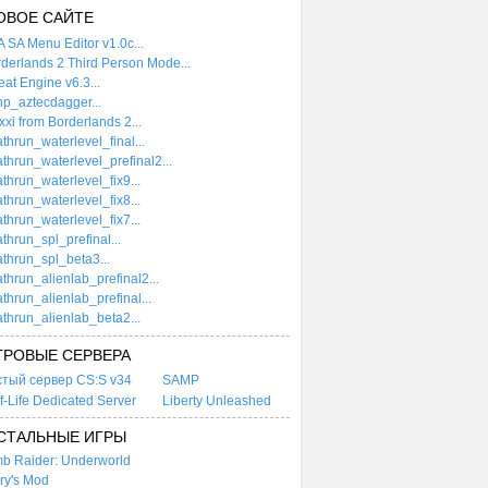
ОВОЕ САЙТЕ
 SA Menu Editor v1.0c...
derlands 2 Third Person Mode...
at Engine v6.3...
p_aztecdagger...
xi from Borderlands 2...
thrun_waterlevel_final...
thrun_waterlevel_prefinal2...
thrun_waterlevel_fix9...
thrun_waterlevel_fix8...
thrun_waterlevel_fix7...
thrun_spl_prefinal...
thrun_spl_beta3...
thrun_alienlab_prefinal2...
thrun_alienlab_prefinal...
thrun_alienlab_beta2...
ГРОВЫЕ СЕРВЕРА
стый сервер CS:S v34
SAMP
f-Life Dedicated Server
Liberty Unleashed
СТАЛЬНЫЕ ИГРЫ
b Raider: Underworld
ry's Mod