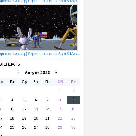
криншоты с игр] Скриншоты игры Sam & Max...
криншоты с игр] Скриншоты игры Sam & Max...
АЛЕНДАРЬ
«
Август 2026 »
Пн
Вт
Ср
Чт
Пт
Сб
Вс
1
2
3
4
5
6
7
8
9
10
11
12
13
14
15
16
17
18
19
20
21
22
23
24
25
26
27
28
29
30