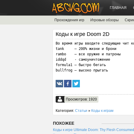
ГЛАВНАЯ
Прохождения игр
Игровые обзоры
Скри
Коды к игре Doom 2D
Во время игры вводите следующие чит ко
tank     – 200% жизни и брони

rambo    – все оружие и патроны

iddqd    - самоуничтожение

formula1 – быстро бегать

bullfrog – высоко прыгать
Просмотров: 1920
Категория:
Статьи
»
Коды к играм
ПОХОЖЕЕ
Коды к игре Ultimate Doom: Thy Flesh Consume