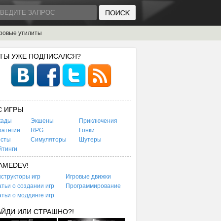
ровые утилиты
 ТЫ УЖЕ ПОДПИСАЛСЯ?
C ИГРЫ
кады
Экшены
Приключения
ратегии
RPG
Гонки
есты
Симуляторы
Шутеры
йтинги
AMEDEV!
структоры игр
Игровые движки
тьи о создании игр
Программирование
тьи о моддинге игр
АЙДИ ИЛИ СТРАШНО?!