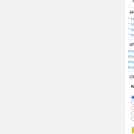
А
* А
* А
* А
* А
И
Игр
Игр
Игр
Баз
О
К