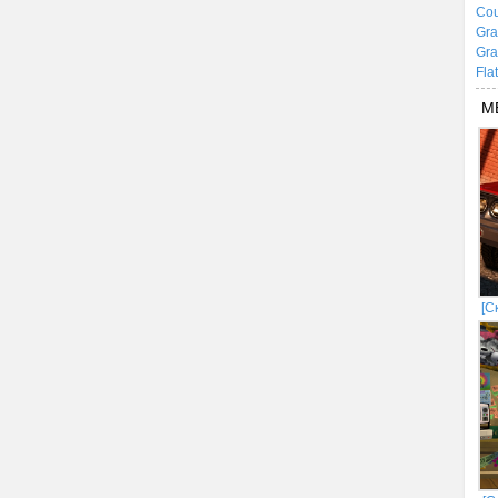
Cou
Gra
Gra
Fla
М
[С