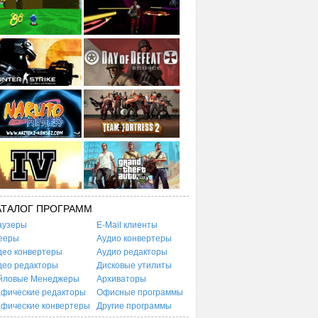
АТАЛОГ ПРОГРАММ
аузеры
E-Mail клиенты
ееры
Аудио конвертеры
део конвертеры
Аудио редакторы
део редакторы
Дисковые утилиты
йловые Менеджеры
Архиваторы
афические редакторы
Офисные программы
афические конвертеры
Другие программы