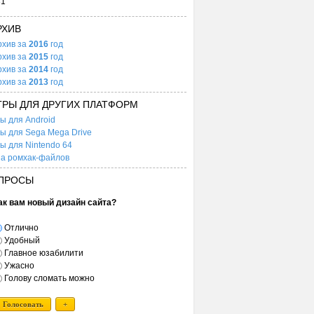
31
РХИВ
рхив за
2016
год
рхив за
2015
год
рхив за
2014
год
рхив за
2013
год
ГРЫ ДЛЯ ДРУГИХ ПЛАТФОРМ
ы для Android
ы для Sega Mega Drive
ы для Nintendo 64
а ромхак-файлов
ПРОСЫ
ак вам новый дизайн сайта?
Отлично
Удобный
Главное юзабилити
Ужасно
Голову сломать можно
Голосовать
+