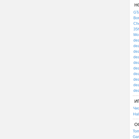
Н
GTA
Bor
Che
35h
Mox
dea
dea
dea
dea
dea
dea
dea
dea
dea
dea
И
Чи
Hal
О
Tom
Gar