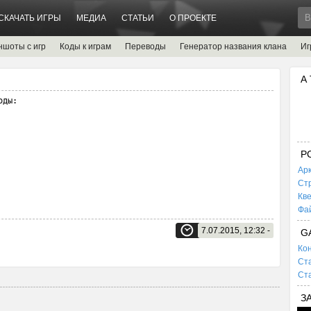
СКАЧАТЬ ИГРЫ
МЕДИА
СТАТЬИ
О ПРОЕКТЕ
ншоты с игр
Коды к играм
Переводы
Генератор названия клана
Иг
А
ды:

P
Ар
Ст
Кв
Фа
7.07.2015, 12:32 -
G
Кон
Ста
Ста
З
d