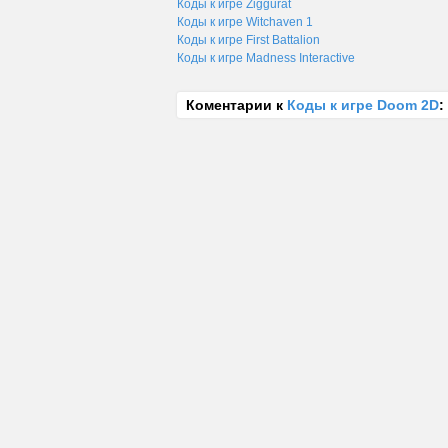
Коды к игре Ziggurat
Коды к игре Witchaven 1
Коды к игре First Battalion
Коды к игре Madness Interactive
Коментарии к
Коды к игре Doom 2D
: