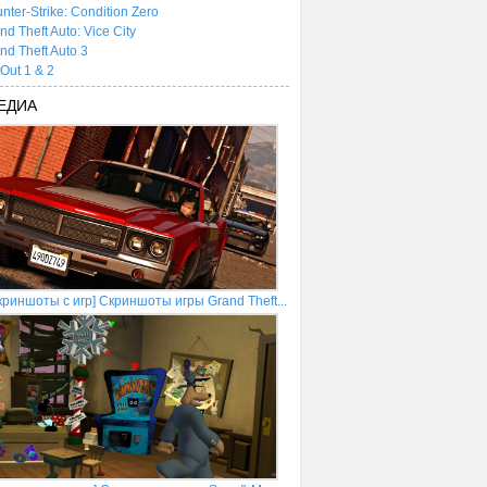
nter-Strike: Condition Zero
nd Theft Auto: Vice City
nd Theft Auto 3
tOut 1 & 2
ЕДИА
криншоты с игр] Скриншоты игры Grand Theft...