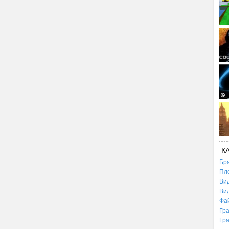
К
Бр
Пл
Ви
Ви
Фа
Гр
Гр