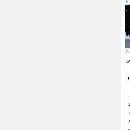
[С
[С
К