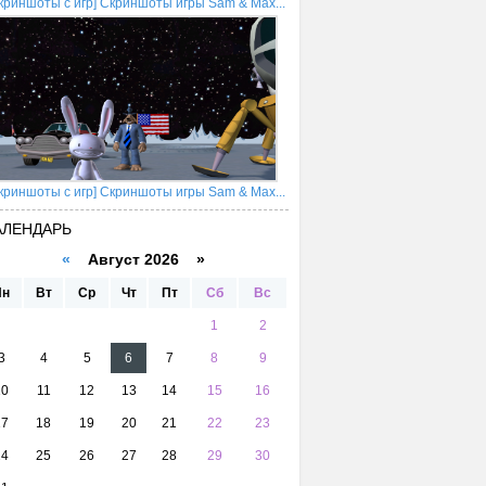
криншоты с игр] Скриншоты игры Sam & Max...
криншоты с игр] Скриншоты игры Sam & Max...
АЛЕНДАРЬ
«
Август 2026 »
Пн
Вт
Ср
Чт
Пт
Сб
Вс
1
2
3
4
5
6
7
8
9
10
11
12
13
14
15
16
17
18
19
20
21
22
23
24
25
26
27
28
29
30