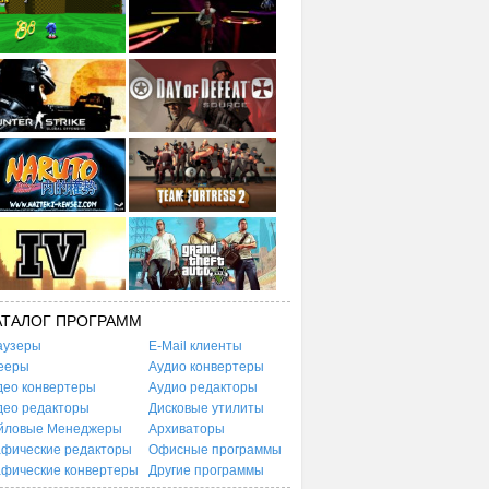
АТАЛОГ ПРОГРАММ
аузеры
E-Mail клиенты
ееры
Аудио конвертеры
део конвертеры
Аудио редакторы
део редакторы
Дисковые утилиты
йловые Менеджеры
Архиваторы
афические редакторы
Офисные программы
афические конвертеры
Другие программы