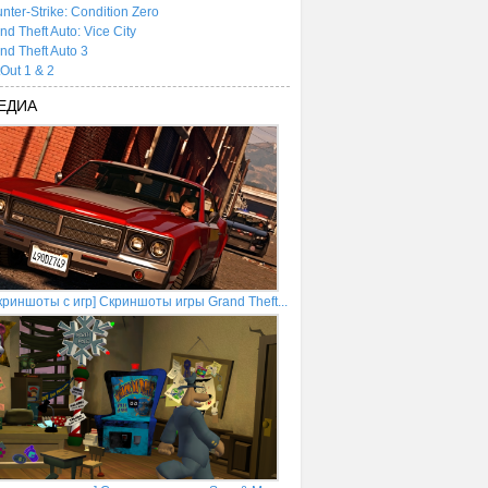
nter-Strike: Condition Zero
nd Theft Auto: Vice City
nd Theft Auto 3
tOut 1 & 2
ЕДИА
криншоты с игр] Скриншоты игры Grand Theft...