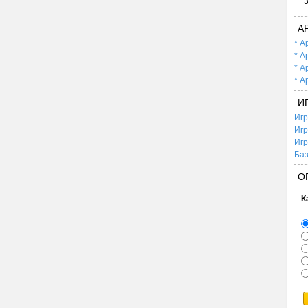
А
* А
* А
* А
* А
И
Игр
Игр
Игр
Баз
О
К