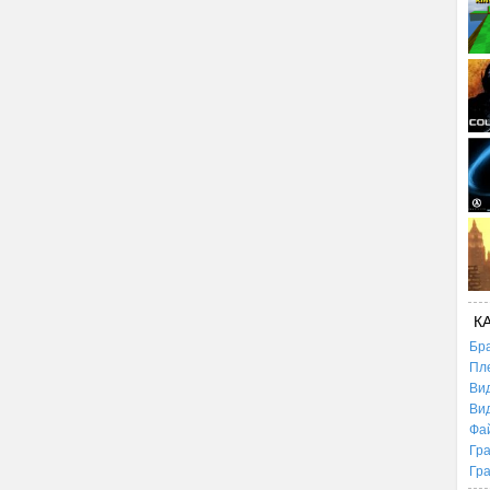
К
Бр
Пл
Ви
Ви
Фа
Гр
Гр