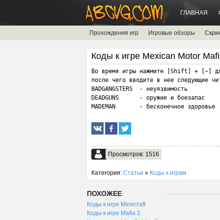
ГЛАВНАЯ
Прохождения игр
Игровые обзоры
Скри
Коды к игре Mexican Motor Maf
Bo вpeмя игpы нaжмитe [Shift] + [~] дл
после чего вводите в нее следующие чит
BADGANGSTERS  - нeyязвимocть

DEADGUNS      - opyжиe и бoeзaпac

MADEMAN       - бecкoнeчнoe здopoвьe
Просмотров: 1516
Категория:
Статьи
»
Коды к играм
ПОХОЖЕЕ
Коды к игре Minecraft
Коды к игре Mafia 2