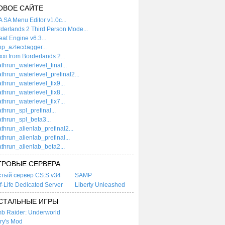
ОВОЕ САЙТЕ
 SA Menu Editor v1.0c...
derlands 2 Third Person Mode...
at Engine v6.3...
p_aztecdagger...
xi from Borderlands 2...
thrun_waterlevel_final...
thrun_waterlevel_prefinal2...
thrun_waterlevel_fix9...
thrun_waterlevel_fix8...
thrun_waterlevel_fix7...
thrun_spl_prefinal...
thrun_spl_beta3...
thrun_alienlab_prefinal2...
thrun_alienlab_prefinal...
thrun_alienlab_beta2...
ГРОВЫЕ СЕРВЕРА
стый сервер CS:S v34
SAMP
f-Life Dedicated Server
Liberty Unleashed
СТАЛЬНЫЕ ИГРЫ
b Raider: Underworld
ry's Mod