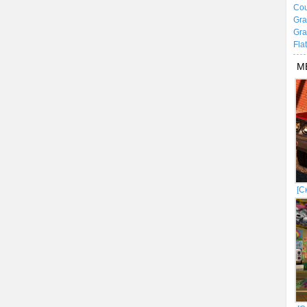
Cou
Gra
Gra
Fla
М
[С