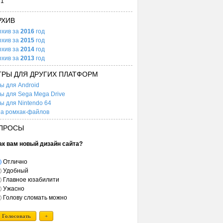
31
РХИВ
рхив за
2016
год
рхив за
2015
год
рхив за
2014
год
рхив за
2013
год
ГРЫ ДЛЯ ДРУГИХ ПЛАТФОРМ
ы для Android
ы для Sega Mega Drive
ы для Nintendo 64
а ромхак-файлов
ПРОСЫ
ак вам новый дизайн сайта?
Отлично
Удобный
Главное юзабилити
Ужасно
Голову сломать можно
Голосовать
+