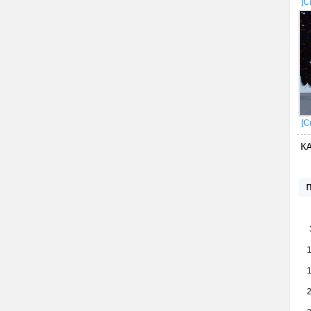
[С
[С
К