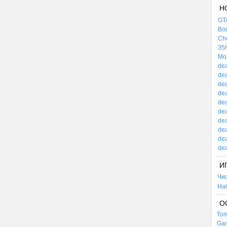
Н
GTA
Bor
Che
35h
Mox
dea
dea
dea
dea
dea
dea
dea
dea
dea
dea
И
Чи
Hal
О
Tom
Gar