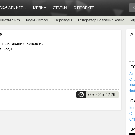
СКАЧАТЬ ИГРЫ
МЕДИА
СТАТЬИ
О ПРОЕКТЕ
ншоты с игр
Коды к играм
Переводы
Генератор названия клана
Иг
ia
А
я активации кoнcoли,

 коды:

P
Ар
Ст
Кв
Фа
7.07.2015, 12:26 -
G
Кон
Ста
Ста
З