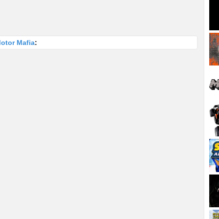
otor Mafia
: