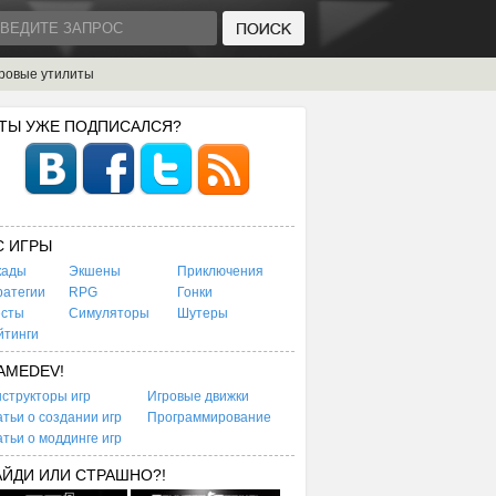
ровые утилиты
 ТЫ УЖЕ ПОДПИСАЛСЯ?
C ИГРЫ
кады
Экшены
Приключения
ратегии
RPG
Гонки
есты
Симуляторы
Шутеры
йтинги
AMEDEV!
структоры игр
Игровые движки
тьи о создании игр
Программирование
тьи о моддинге игр
АЙДИ ИЛИ СТРАШНО?!