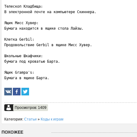
Телескоп Кладбища: 

В электронной почте на компьютере Скиннера. 

Ящик Мисс Хувер: 

Бумага находится в ящике стола Лайзы. 

Клетка Gerbil: 

Продовольствие Gerbil в ящике Мисс Хувер. 

Школьные Шкафчики: 

бумага под кроватью Барта.

Ящик Grampa's: 

Бумага в ящике Барта.
Просмотров: 1409
Категория:
Статьи
»
Коды к играм
ПОХОЖЕЕ