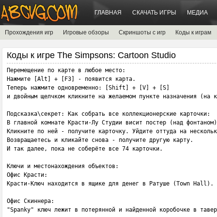
ГЛАВНАЯ
СКАЧАТЬ ИГРЫ
МЕДИА
Прохождения игр
Игровые обзоры
Скриншоты с игр
Коды к играм
Коды к игре The Simpsons: Cartoon Studio
Перемещение по карте в любое место:

Нажмите [Alt] + [F3] - появится карта. 

Теперь нажмите одновременно: [Shift] + [V] + [S] 

и двойным щелчком кликните на желаемом пункте назначения (на к
Подсказка\секрет: Как собрать все коллекционерские карточки:

В главной комнате Красти-Лу Студии висит постер (над фонтаном)
Кликните по ней - получите карточку. Уйдите оттуда на нескольк
Возвращаетесь и кликайте снова - получите другую карту. 

И так далее, пока не соберёте все 74 карточки. 

Ключи и местонахождения объектов: 

Офис Красти: 

Красти-Ключ находится в ящике для денег в Ратуше (Town Hall).

Офис Скиннера: 

"Spanky" ключ лежит в потерянной и найденной коробочке в тавер