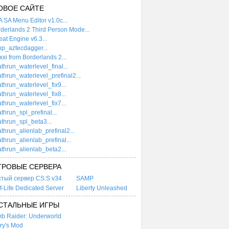
ОВОЕ САЙТЕ
 SA Menu Editor v1.0c...
derlands 2 Third Person Mode...
at Engine v6.3...
p_aztecdagger...
xi from Borderlands 2...
thrun_waterlevel_final...
thrun_waterlevel_prefinal2...
thrun_waterlevel_fix9...
thrun_waterlevel_fix8...
thrun_waterlevel_fix7...
thrun_spl_prefinal...
thrun_spl_beta3...
thrun_alienlab_prefinal2...
thrun_alienlab_prefinal...
thrun_alienlab_beta2...
ГРОВЫЕ СЕРВЕРА
стый сервер CS:S v34
SAMP
f-Life Dedicated Server
Liberty Unleashed
СТАЛЬНЫЕ ИГРЫ
b Raider: Underworld
ry's Mod