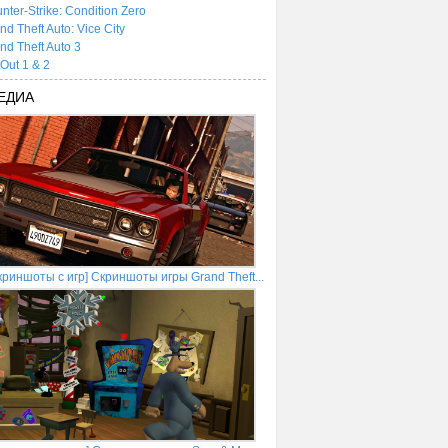
nter-Strike: Condition Zero
nd Theft Auto: Vice City
nd Theft Auto 3
tOut 1 & 2
ЕДИА
криншоты с игр] Скриншоты игры Grand Theft...