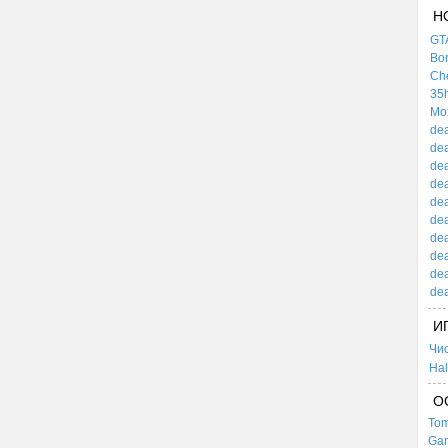
Н
GTA
Bor
Che
35h
Mox
dea
dea
dea
dea
dea
dea
dea
dea
dea
dea
И
Чи
Hal
О
Tom
Gar