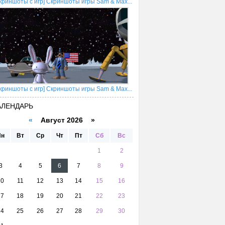
криншоты с игр] Скриншоты игры Sam & Max...
криншоты с игр] Скриншоты игры Sam & Max...
АЛЕНДАРЬ
«
Август 2026 »
Пн
Вт
Ср
Чт
Пт
Сб
Вс
1
2
3
4
5
6
7
8
9
10
11
12
13
14
15
16
17
18
19
20
21
22
23
24
25
26
27
28
29
30