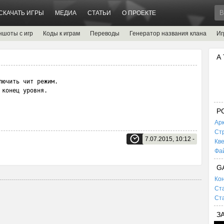
СКАЧАТЬ ИГРЫ
МЕДИА
СТАТЬИ
О ПРОЕКТЕ
ншоты с игр
Коды к играм
Переводы
Генератор названия клана
Иг
А
ючить чит режим.

 конец уровня.
P
Ар
Ст
7.07.2015, 10:12 -
Кв
Фа
G
Кон
Ста
Ста
З