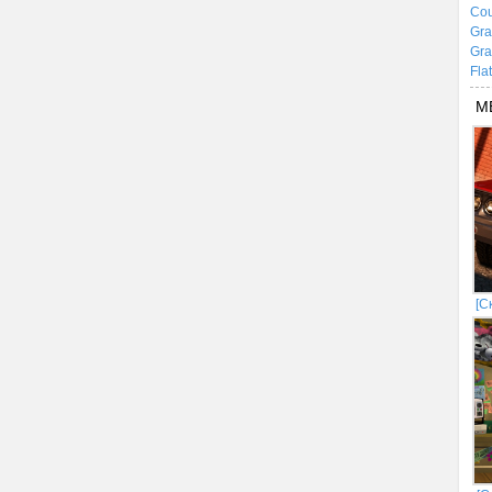
Cou
Gra
Gra
Fla
М
[С