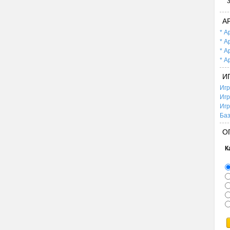
А
* А
* А
* А
* А
И
Игр
Игр
Игр
Баз
О
К