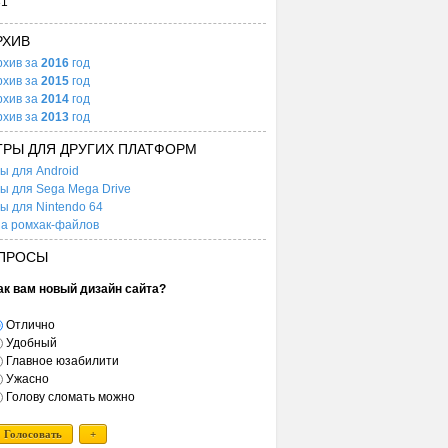
31
РХИВ
рхив за
2016
год
рхив за
2015
год
рхив за
2014
год
рхив за
2013
год
ГРЫ ДЛЯ ДРУГИХ ПЛАТФОРМ
ы для Android
ы для Sega Mega Drive
ы для Nintendo 64
а ромхак-файлов
ПРОСЫ
ак вам новый дизайн сайта?
Отлично
Удобный
Главное юзабилити
Ужасно
Голову сломать можно
Голосовать
+