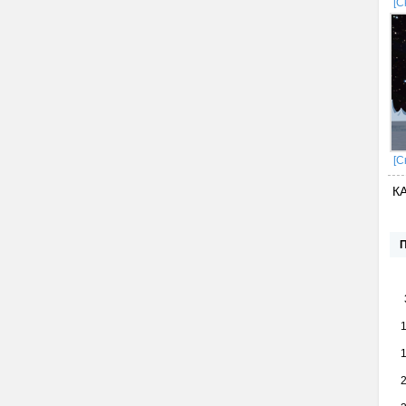
[С
[С
К