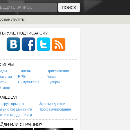
ровые утилиты
 ТЫ УЖЕ ПОДПИСАЛСЯ?
C ИГРЫ
кады
Экшены
Приключения
ратегии
RPG
Гонки
есты
Симуляторы
Шутеры
йтинги
AMEDEV!
структоры игр
Игровые движки
тьи о создании игр
Программирование
тьи о моддинге игр
АЙДИ ИЛИ СТРАШНО?!