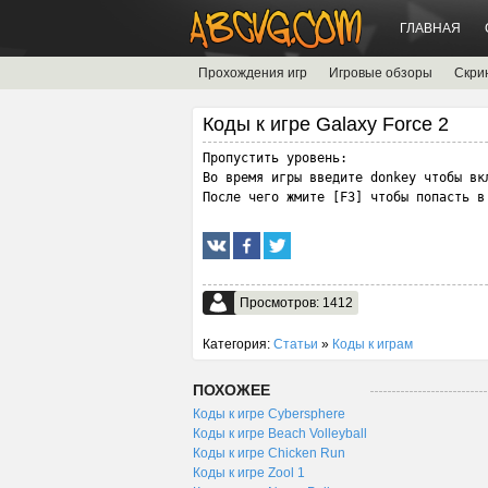
ГЛАВНАЯ
Прохождения игр
Игровые обзоры
Скри
Коды к игре Galaxy Force 2
Пропустить уровень:

Во время игры введите donkey чтобы вкл
После чего жмите [F3] чтобы попасть в
Просмотров: 1412
Категория:
Статьи
»
Коды к играм
ПОХОЖЕЕ
Коды к игре Cybersphere
Коды к игре Beach Volleyball
Коды к игре Chicken Run
Коды к игре Zool 1