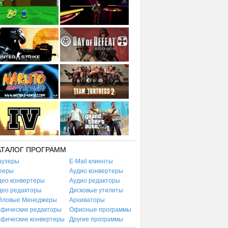
АТАЛОГ ПРОГРАММ
аузеры
E-Mail клиенты
ееры
Аудио конвертеры
део конвертеры
Аудио редакторы
део редакторы
Дисковые утилиты
йловые Менеджеры
Архиваторы
афические редакторы
Офисные программы
афические конвертеры
Другие программы