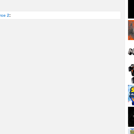
rce 2
: