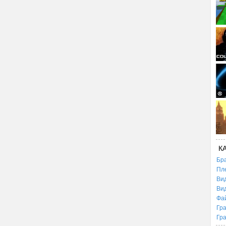
К
Бр
Пл
Ви
Ви
Фа
Гр
Гр