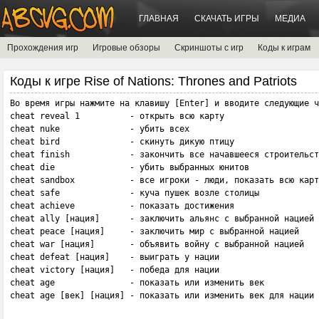
ГЛАВНАЯ
СКАЧАТЬ ИГРЫ
МЕДИА
Прохождения игр
Игровые обзоры
Скриншоты с игр
Коды к играм
Коды к игре Rise of Nations: Thrones and Patriots
Во время игры нажмите на клавишу [Enter] и вводите следующие ч
cheat reveal 1          - открыть всю карту

cheat nuke              - убить всех 

cheat bird              - скинуть дикую птицу 

cheat finish            - закончить все начавшееся строительст
cheat die               - убить выбранных юнитов

cheat sandbox           - все игроки - люди, показать всю карт
cheat safe              - куча пушек возле столицы

cheat achieve           - показать достижения

cheat ally [нация]      - заключить альянс с выбранной нацией

cheat peace [нация]     - заключить мир с выбранной нацией

cheat war [нация]       - объявить войну с выбранной нацией

cheat defeat [нация]    - выиграть у нации 

cheat victory [нация]   - победа для нации 

cheat age               - показать или изменить век 

cheat age [век] [нация] - показать или изменить век для нации