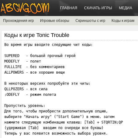
ГЛАВНАЯ
СКАЧАТЬ ИГРЫ
МЕДИА
Прохождения игр
Игровые обзоры
Скриншоты с игр
Коды к играм
Коды к игре Tonic Trouble
Во время игры вводите следующие чит коды:

SUPERED   - большой прочный герой

MODEFLY   - полет

FULLLIFE  - без комментариев

ALLPOWERS - все хорошие вещи

В некоторых версиях попробуйте эти читы:

QLLPOZERS - вся сила

;ODEFLY   - режим полета

Пропустить уровень:

Для того, чтобы приобрести дополнительную опцию,

выберите "Начать игру" ("Start Game") в меню, затем

нажмите следующую комбинацию клавиш: [Tab] + STQRTIN;QP

(удерживая [Tab]  вводим по очереди все буквы)

Теперь у вас появится возможность выбора уровня.