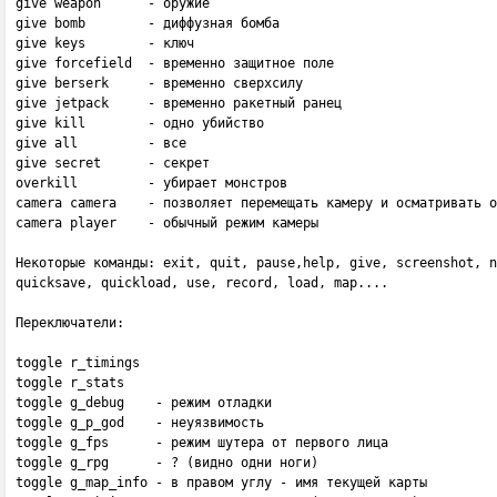
give weapon      - оружие

give bomb        - диффузная бомба

give keys        - ключ

give forcefield  - временно защитное поле

give berserk     - временно сверхсилу

give jetpack     - временно ракетный ранец

give kill        - одно убийство

give all         - все

give secret      - секрет

overkill         - убирает монстров

camera camera    - позволяет перемещать камеру и осматривать о
camera player    - обычный режим камеры

Некоторые команды: exit, quit, pause,help, give, screenshot, n
quicksave, quickload, use, record, load, map....

Переключатели:

toggle r_timings

toggle r_stats

toggle g_debug    - режим отладки

toggle g_p_god    - неуязвимость

toggle g_fps      - режим шутера от первого лица

toggle g_rpg      - ? (видно одни ноги)

toggle g_map_info - в правом углу - имя текущей карты
