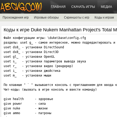
ГЛАВНАЯ
СКАЧАТЬ ИГРЫ
МЕДИА
Прохождения игр
Игровые обзоры
Скриншоты с игр
Коды к играм
Коды к игре Duke Nukem Manhattan Project's Total 
Файл конфигурации игры: \duke\base\config.cfg

разделы: uset g_ - самое интересное, можно подредактировать и 
uset ds8_ - установки DirectSound

uset dx8_ - установки Direct3D

uset gl_  - установки OpenGL

uset s_   - установки параметров вывода звука

uset r_   - установки видео (рендерер)

uset i_   - установки джойстика

uset m_   - установки мыши

По клавише " ` " вызывается консоль с приглашением для ввода к
Чит-коды: (вызвать в игре консоль и ввести команду)

give health      - здоровье

give power       - сила

give nuke        - жизни

give ammo        - патроны
