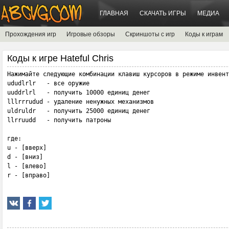
ГЛАВНАЯ
СКАЧАТЬ ИГРЫ
МЕДИА
Прохождения игр
Игровые обзоры
Скриншоты с игр
Коды к играм
Коды к игре Hateful Chris
Нажимайте следующие комбинации клавиш курсоров в режиме инвент
ududlrlr   - все оружие

uuddrlrl   - получить 10000 единиц денег

lllrrrudud - удаление ненужных механизмов

uldruldr   - получить 25000 единиц денег

llrruudd   - получить патроны

где:

u - [вверх]

d - [вниз]

l - [влево]

r - [вправо]