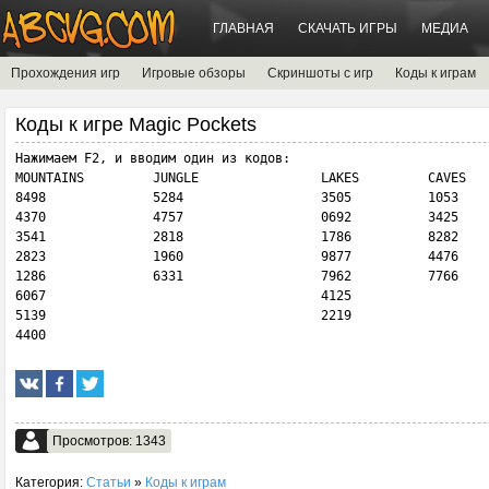
ГЛАВНАЯ
СКАЧАТЬ ИГРЫ
МЕДИА
Прохождения игр
Игровые обзоры
Скриншоты с игр
Коды к играм
Коды к игре Magic Pockets
Нажимаем F2, и вводим один из кодов:

MOUNTAINS         JUNGLE                LAKES         CAVES

8498              5284                  3505          1053

4370              4757                  0692          3425

3541              2818                  1786          8282

2823              1960                  9877          4476

1286              6331                  7962          7766

6067                                    4125

5139                                    2219

4400
Просмотров: 1343
Категория:
Статьи
»
Коды к играм