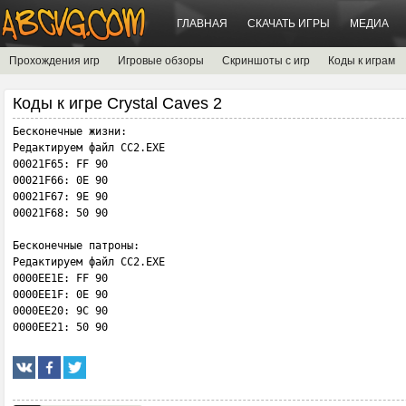
ГЛАВНАЯ
СКАЧАТЬ ИГРЫ
МЕДИА
Прохождения игр
Игровые обзоры
Скриншоты с игр
Коды к играм
Коды к игре Crystal Caves 2
Бесконечные жизни:

Редактируем файл CC2.EXE

00021F65: FF 90

00021F66: 0E 90

00021F67: 9E 90

00021F68: 50 90

Бесконечные патроны:

Редактируем файл CC2.EXE

0000EE1E: FF 90

0000EE1F: 0E 90

0000EE20: 9C 90

0000EE21: 50 90