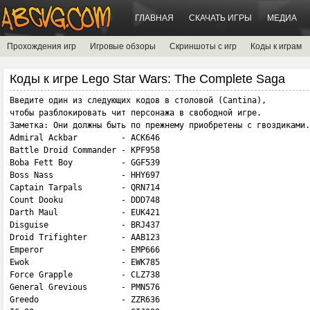
ГЛАВНАЯ
СКАЧАТЬ ИГРЫ
МЕДИА
Прохождения игр
Игровые обзоры
Скриншоты с игр
Коды к играм
Коды к игре Lego Star Wars: The Complete Saga
Введите один из следующих кодов в столовой (Cantina), 

чтобы разблокировать чит персонажа в свободной игре.

Заметка: Они должны быть по прежнему приобретены с гвоздиками.

Admiral Ackbar         - ACK646

Battle Droid Commander - KPF958

Boba Fett Boy          - GGF539

Boss Nass              - HHY697

Captain Tarpals        - QRN714

Count Dooku            - DDD748

Darth Maul             - EUK421

Disguise               - BRJ437

Droid Trifighter       - AAB123

Emperor                - EMP666

Ewok                   - EWK785

Force Grapple          - CLZ738

General Grevious       - PMN576

Greedo                 - ZZR636
