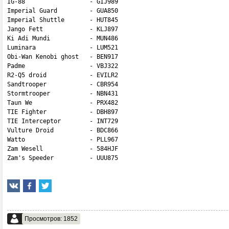
IG-88                  - GIJ989

Imperial Guard         - GUA850

Imperial Shuttle       - HUT845

Jango Fett             - KLJ897

Ki Adi Mundi           - MUN486

Luminara               - LUM521

Obi-Wan Kenobi ghost   - BEN917

Padme                  - VBJ322

R2-Q5 droid            - EVILR2

Sandtrooper            - CBR954

Stormtrooper           - NBN431

Taun We                - PRX482

TIE Fighter            - DBH897

TIE Interceptor        - INT729

Vulture Droid          - BDC866

Watto                  - PLL967

Zam Wesell             - 584HJF

Zam's Speeder          - UUU875
Просмотров: 1852