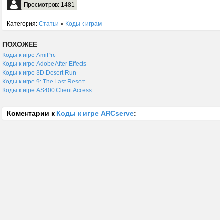
Просмотров: 1481
Категория:
Статьи
»
Коды к играм
ПОХОЖЕЕ
Коды к игре AmiPro
Коды к игре Adobe After Effects
Коды к игре 3D Desert Run
Коды к игре 9: The Last Resort
Коды к игре AS400 Client Access
Коментарии к
Коды к игре ARCserve
: