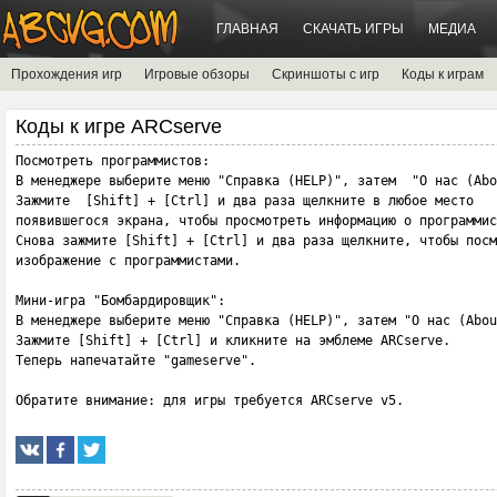
ГЛАВНАЯ
СКАЧАТЬ ИГРЫ
МЕДИА
Прохождения игр
Игровые обзоры
Скриншоты с игр
Коды к играм
Коды к игре ARCserve
Посмотреть программистов:

В менеджере выберите меню "Справка (HELP)", затем  "О нас (Abo
Зажмите  [Shift] + [Ctrl] и два раза щелкните в любое место 

появившегося экрана, чтобы просмотреть информацию о программис
Снова зажмите [Shift] + [Ctrl] и два раза щелкните, чтобы посм
изображение с программистами.

Мини-игра "Бомбардировщик":

В менеджере выберите меню "Справка (HELP)", затем "О нас (Abou
Зажмите [Shift] + [Ctrl] и кликните на эмблеме ARCserve.

Теперь напечатайте "gameserve".

Обратите внимание: для игры требуется ARCserve v5.