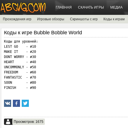
ГЛАВНАЯ
СКАЧАТЬ ИГРЫ
МЕДИА
Прохождения игр
Игровые обзоры
Скриншоты с игр
Коды к играм
Коды к игре Bubble Bobble World
Коды для уровней:

LEST GO    - #10

MAKE IT    - #20

DONT WORRY - #30

HEART      - #40

UNCOMMONLY - #50

FREEDOM    - #60

FANTASTIC  - #70

SOON       - #80

FINISH     - #90
Просмотров: 1675