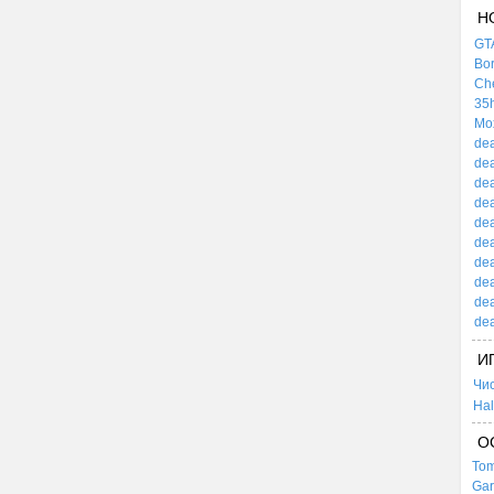
Н
GTA
Bor
Che
35h
Mox
dea
dea
dea
dea
dea
dea
dea
dea
dea
dea
И
Чи
Hal
О
Tom
Gar