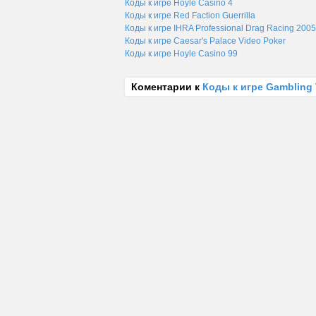
Коды к игре Hoyle Casino 4
Коды к игре Red Faction Guerrilla
Коды к игре IHRA Professional Drag Racing 2005
Коды к игре Caesar's Palace Video Poker
Коды к игре Hoyle Casino 99
Коментарии к
Коды к игре Gambling