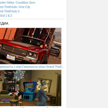
nter-Strike: Condition Zero
nd Theft Auto: Vice City
nd Theft Auto 3
tOut 1 & 2
ЕДИА
криншоты с игр] Скриншоты игры Grand Theft...