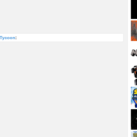
 Tycoon
: