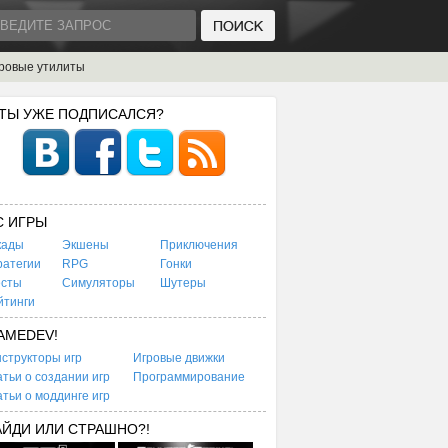
ровые утилиты
 ТЫ УЖЕ ПОДПИСАЛСЯ?
C ИГРЫ
кады
Экшены
Приключения
ратегии
RPG
Гонки
есты
Симуляторы
Шутеры
йтинги
AMEDEV!
структоры игр
Игровые движки
тьи о создании игр
Программирование
тьи о моддинге игр
АЙДИ ИЛИ СТРАШНО?!