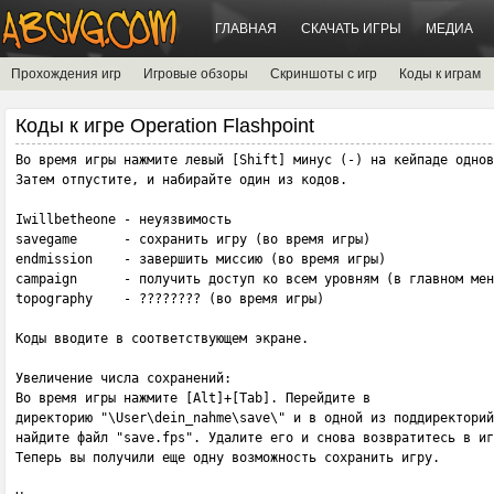
ГЛАВНАЯ
СКАЧАТЬ ИГРЫ
МЕДИА
Прохождения игр
Игровые обзоры
Скриншоты с игр
Коды к играм
Коды к игре Operation Flashpoint
Во время игры нажмите левый [Shift] минус (-) на кейпаде однов
Затем отпустите, и набирайте один из кодов.

Iwillbetheone - неуязвимость

savegame      - сохранить игру (во время игры)

endmission    - завершить миссию (во время игры)

campaign      - получить доступ ко всем уровням (в главном мен
topography    - ???????? (во время игры)

Коды вводите в соответствующем экране.

Увеличение числа сохранений:

Во время игры нажмите [Alt]+[Tab]. Перейдите в

директорию "\User\dein_nahme\save\" и в одной из поддиректорий

найдите файл "save.fps". Удалите его и снова возвратитесь в иг
Теперь вы получили еще одну возможность сохранить игру.
