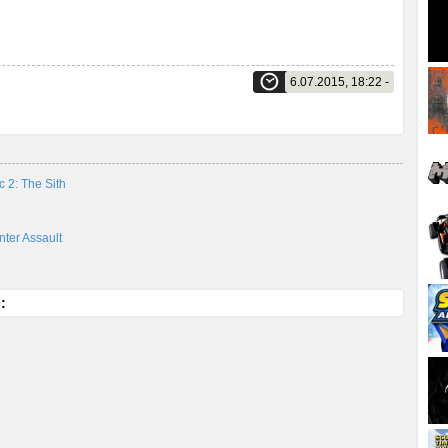
6.07.2015, 18:22 -
c 2: The Sith
ter Assault
0
: