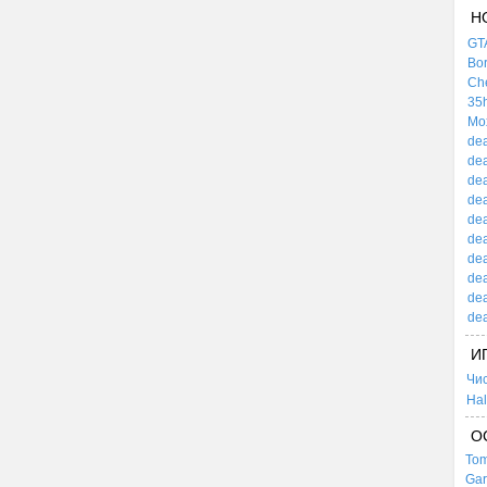
Н
GTA
Bor
Che
35h
Mox
dea
dea
dea
dea
dea
dea
dea
dea
dea
dea
И
Чи
Hal
О
Tom
Gar