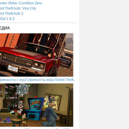
nter-Strike: Condition Zero
nd Theft Auto: Vice City
nd Theft Auto 3
tOut 1 & 2
ЕДИА
криншоты с игр] Скриншоты игры Grand Theft...