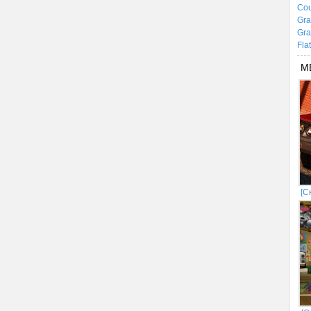
Cou
Gra
Gra
Fla
М
[С