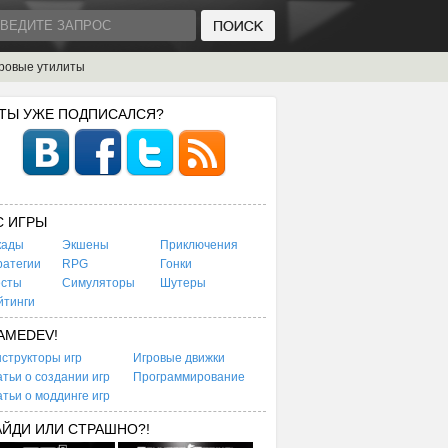
ровые утилиты
 ТЫ УЖЕ ПОДПИСАЛСЯ?
C ИГРЫ
кады
Экшены
Приключения
ратегии
RPG
Гонки
есты
Симуляторы
Шутеры
йтинги
AMEDEV!
структоры игр
Игровые движки
тьи о создании игр
Программирование
тьи о моддинге игр
АЙДИ ИЛИ СТРАШНО?!