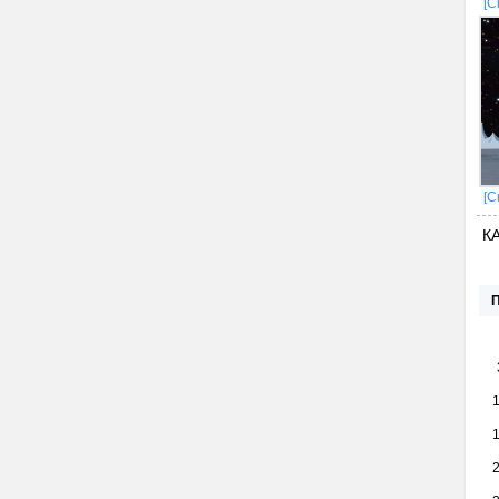
[С
[С
К