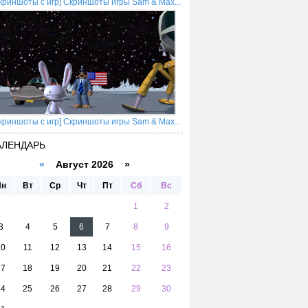
криншоты с игр] Скриншоты игры Sam & Max...
криншоты с игр] Скриншоты игры Sam & Max...
АЛЕНДАРЬ
«
Август 2026 »
Пн
Вт
Ср
Чт
Пт
Сб
Вс
1
2
3
4
5
6
7
8
9
10
11
12
13
14
15
16
17
18
19
20
21
22
23
24
25
26
27
28
29
30