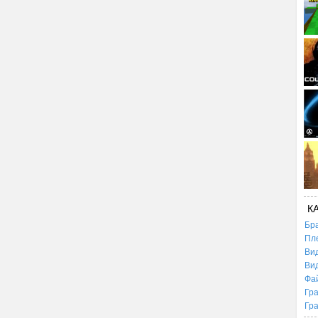
К
Бр
Пл
Ви
Ви
Фа
Гр
Гр