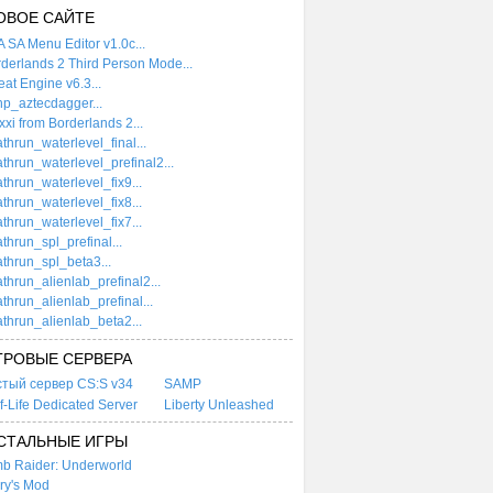
ОВОЕ САЙТЕ
 SA Menu Editor v1.0c...
derlands 2 Third Person Mode...
at Engine v6.3...
p_aztecdagger...
xi from Borderlands 2...
thrun_waterlevel_final...
thrun_waterlevel_prefinal2...
thrun_waterlevel_fix9...
thrun_waterlevel_fix8...
thrun_waterlevel_fix7...
thrun_spl_prefinal...
thrun_spl_beta3...
thrun_alienlab_prefinal2...
thrun_alienlab_prefinal...
thrun_alienlab_beta2...
ГРОВЫЕ СЕРВЕРА
стый сервер CS:S v34
SAMP
f-Life Dedicated Server
Liberty Unleashed
СТАЛЬНЫЕ ИГРЫ
b Raider: Underworld
ry's Mod