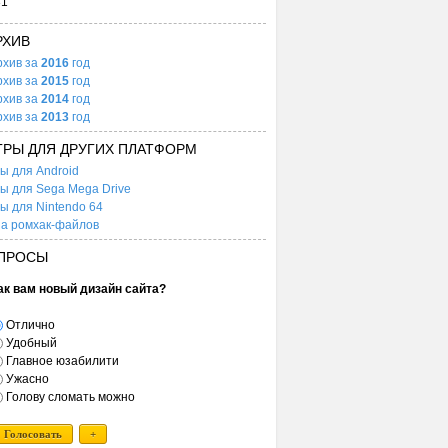
31
РХИВ
рхив за
2016
год
рхив за
2015
год
рхив за
2014
год
рхив за
2013
год
ГРЫ ДЛЯ ДРУГИХ ПЛАТФОРМ
ы для Android
ы для Sega Mega Drive
ы для Nintendo 64
а ромхак-файлов
ПРОСЫ
ак вам новый дизайн сайта?
Отлично
Удобный
Главное юзабилити
Ужасно
Голову сломать можно
Голосовать
+