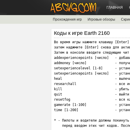
ГЛАВНАЯ
Прохождения игр
Игровые обзоры
Скри
Коды к игре Earth 2160
Во время игры нажмите клавишу [Enter]
затем наджмите [Enter] снова для актив
Затем в консоли вводите следующие чит 
addexperiencepoints [число]   - добави
addmoney [число]              - получи
setexperiencelevel [1-8]      - устан
setexperiencepoints [число]   - устан
heal                          - вылечи
researchall                   - все ис
kill                          - убить 
quit                          - выйти 
resetfog                      - вся к
gamerate [1-100]              - устано
time [1-200]                  - устано
* - Пилоты и водители должны покинуть 
    перед вводом этих чит кодов. Посл