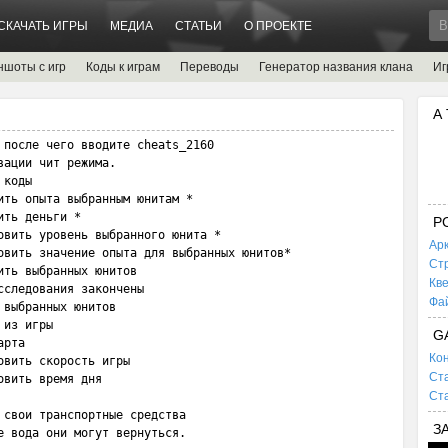
СКАЧАТЬ ИГРЫ
МЕДИА
СТАТЬИ
О ПРОЕКТЕ
ншоты с игр
Коды к играм
Переводы
Генератор названия клана
Иг
А
 после чего вводите cheats_2160 

ации чит режима.

коды

ть опыта выбранным юнитам *

ть деньги *

P
овить уровень выбранного юнита *

Ар
овить значение опыта для выбранных юнитов*

Ст
ть выбранных юнитов

Кв
следования закончены

Фа
выбранных юнитов

из игры

G
арта                          

Кон
вить скорость игры

Ста
вить время дня

Ста
свои транспортные средства 

З
е вода они могут вернуться.