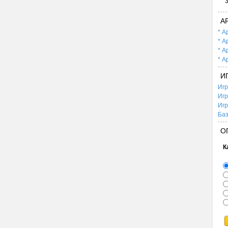
А
* А
* А
* А
* А
И
Игр
Игр
Игр
Баз
О
К