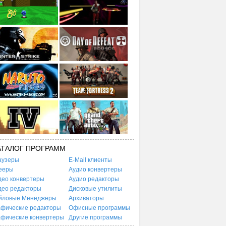
АТАЛОГ ПРОГРАММ
аузеры
E-Mail клиенты
ееры
Аудио конвертеры
део конвертеры
Аудио редакторы
део редакторы
Дисковые утилиты
йловые Менеджеры
Архиваторы
афические редакторы
Офисные программы
афические конвертеры
Другие программы