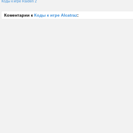
Коды к игре Raiden 2
Коментарии к
Коды к игре Alcatraz
: