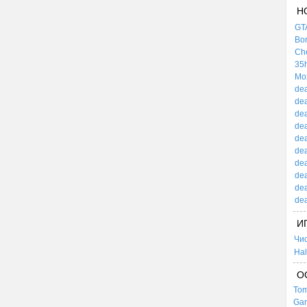
Н
GTA
Bor
Che
35h
Mox
dea
dea
dea
dea
dea
dea
dea
dea
dea
dea
И
Чи
Hal
О
Tom
Gar