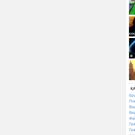
К
Бр
Пл
Ви
Ви
Фа
Гр
Гр