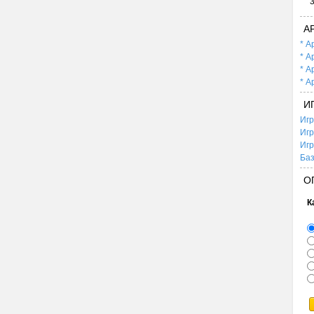
А
* А
* А
* А
* А
И
Игр
Игр
Игр
Баз
О
К