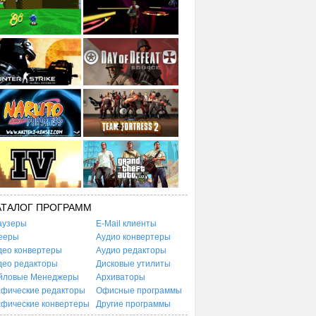
АТАЛОГ ПРОГРАММ
аузеры
E-Mail клиенты
ееры
Аудио конвертеры
део конвертеры
Аудио редакторы
део редакторы
Дисковые утилиты
йловые Менеджеры
Архиваторы
афические редакторы
Офисные программы
афические конвертеры
Другие программы