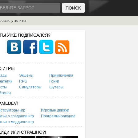
ровые утилиты
 ТЫ УЖЕ ПОДПИСАЛСЯ?
C ИГРЫ
кады
Экшены
Приключения
ратегии
RPG
Гонки
есты
Симуляторы
Шутеры
йтинги
AMEDEV!
структоры игр
Игровые движки
тьи о создании игр
Программирование
тьи о моддинге игр
АЙДИ ИЛИ СТРАШНО?!