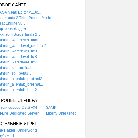
ОВОЕ САЙТЕ
 SA Menu Editor v1.0c...
derlands 2 Third Person Mode...
at Engine v6.3...
p_aztecdagger...
xi from Borderlands 2...
thrun_waterlevel_final...
thrun_waterlevel_prefinal2...
thrun_waterlevel_fix9...
thrun_waterlevel_fix8...
thrun_waterlevel_fix7...
thrun_spl_prefinal...
thrun_spl_beta3...
thrun_alienlab_prefinal2...
thrun_alienlab_prefinal...
thrun_alienlab_beta2...
ГРОВЫЕ СЕРВЕРА
стый сервер CS:S v34
SAMP
f-Life Dedicated Server
Liberty Unleashed
СТАЛЬНЫЕ ИГРЫ
b Raider: Underworld
ry's Mod