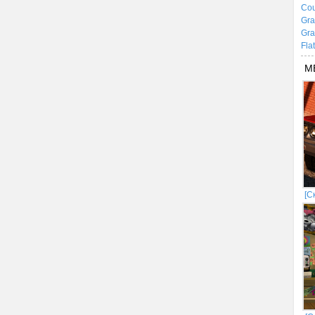
Cou
Gra
Gra
Fla
М
[С