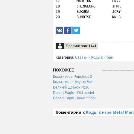
17        MARLION          LNVV

18        CHINGLONG        JFMR

19        SUKURA           JCRY

20        SUNRISE          KNLB
Просмотров: 1141
Категория:
Статьи
»
Коды к играм
ПОХОЖЕЕ
Коды к игре Populous 2
Коды к игре Hogs of War
Великий Дракон №20
Desert Eagle - Old model
Desert Eagle - New model
Коментарии к
Коды к игре Metal Mar