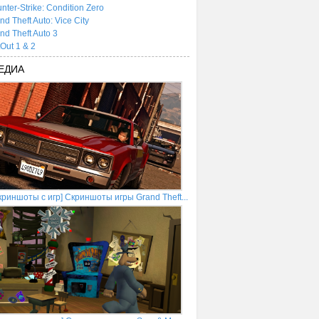
nter-Strike: Condition Zero
nd Theft Auto: Vice City
nd Theft Auto 3
tOut 1 & 2
ЕДИА
криншоты с игр] Скриншоты игры Grand Theft...