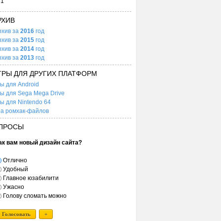
31
РХИВ
рхив за
2016
год
рхив за
2015
год
рхив за
2014
год
рхив за
2013
год
ГРЫ ДЛЯ ДРУГИХ ПЛАТФОРМ
ы для Android
ы для Sega Mega Drive
ы для Nintendo 64
а ромхак-файлов
ПРОСЫ
ак вам новый дизайн сайта?
Отлично
Удобный
Главное юзабилити
Ужасно
Голову сломать можно
Голосовать
+