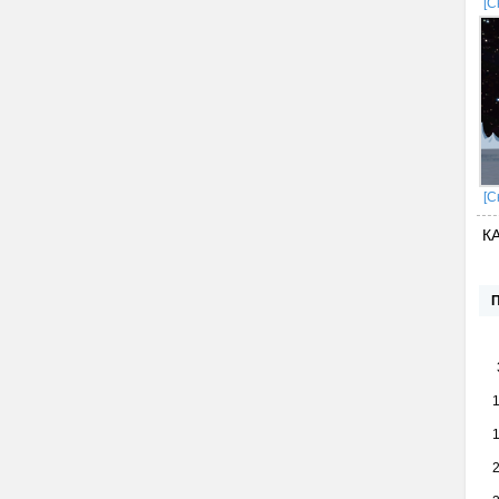
[С
[С
К