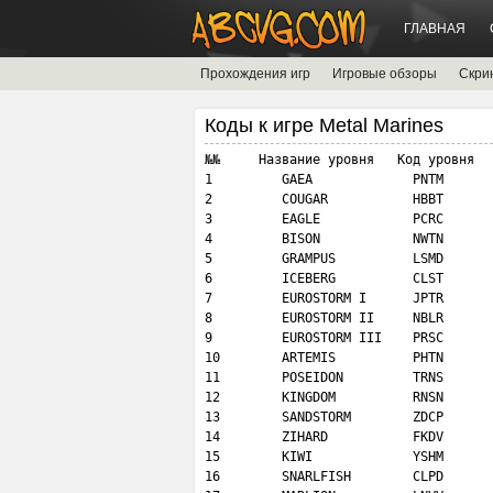
ГЛАВНАЯ
Прохождения игр
Игровые обзоры
Скри
Коды к игре Metal Marines
№№     Название уровня   Код уровня

1         GAEA             PNTM

2         COUGAR           HBBT

3         EAGLE            PCRC

4         BISON            NWTN

5         GRAMPUS          LSMD

6         ICEBERG          CLST

7         EUROSTORM I      JPTR

8         EUROSTORM II     NBLR

9         EUROSTORM III    PRSC

10        ARTEMIS          PHTN

11        POSEIDON         TRNS

12        KINGDOM          RNSN

13        SANDSTORM        ZDCP

14        ZIHARD           FKDV

15        KIWI             YSHM

16        SNARLFISH        CLPD
