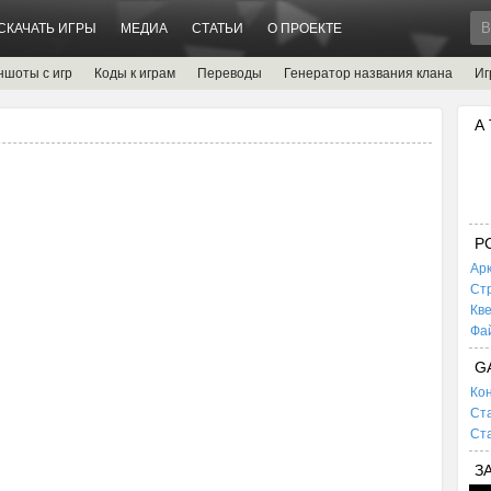
СКАЧАТЬ ИГРЫ
МЕДИА
СТАТЬИ
О ПРОЕКТЕ
ншоты с игр
Коды к играм
Переводы
Генератор названия клана
Иг
А
P
Ар
Ст
Кв
Фа
G
Кон
Ста
Ста
З