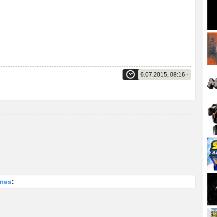
6.07.2015, 08:16 -
ines
: