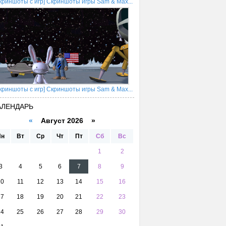
криншоты с игр] Скриншоты игры Sam & Max...
криншоты с игр] Скриншоты игры Sam & Max...
АЛЕНДАРЬ
«
Август 2026 »
Пн
Вт
Ср
Чт
Пт
Сб
Вс
1
2
3
4
5
6
7
8
9
10
11
12
13
14
15
16
17
18
19
20
21
22
23
24
25
26
27
28
29
30