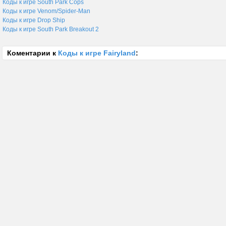
Коды к игре South Park Cops
Коды к игре Venom/Spider-Man
Коды к игре Drop Ship
Коды к игре South Park Breakout 2
Коментарии к
Коды к игре Fairyland
: