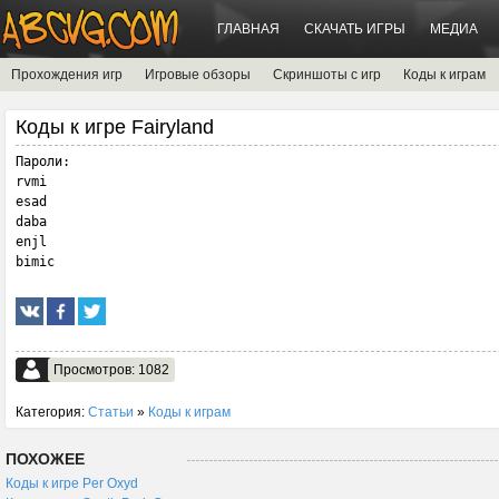
ГЛАВНАЯ
СКАЧАТЬ ИГРЫ
МЕДИА
Прохождения игр
Игровые обзоры
Скриншоты с игр
Коды к играм
Коды к игре Fairyland
Пароли:

rvmi

esad

daba

enjl

bimic
Просмотров: 1082
Категория:
Статьи
»
Коды к играм
ПОХОЖЕЕ
Коды к игре Per Oxyd