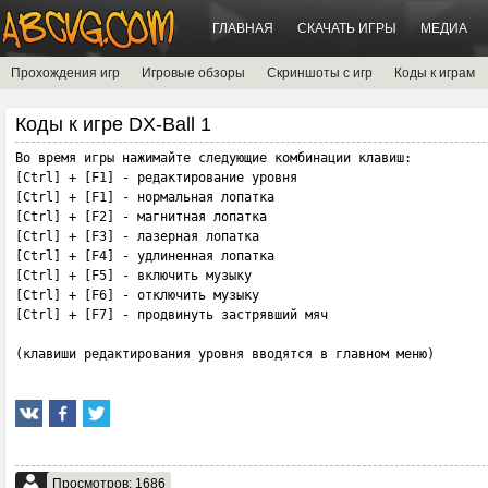
ГЛАВНАЯ
СКАЧАТЬ ИГРЫ
МЕДИА
Прохождения игр
Игровые обзоры
Скриншоты с игр
Коды к играм
Коды к игре DX-Ball 1
Во время игры нажимайте следующие комбинации клавиш:

[Ctrl] + [F1] - редактирование уровня

[Ctrl] + [F1] - нормальная лопатка

[Ctrl] + [F2] - магнитная лопатка

[Ctrl] + [F3] - лазерная лопатка

[Ctrl] + [F4] - удлиненная лопатка

[Ctrl] + [F5] - включить музыку

[Ctrl] + [F6] - отключить музыку

[Ctrl] + [F7] - продвинуть застрявший мяч

(клавиши редактирования уровня вводятся в главном меню)
Просмотров: 1686