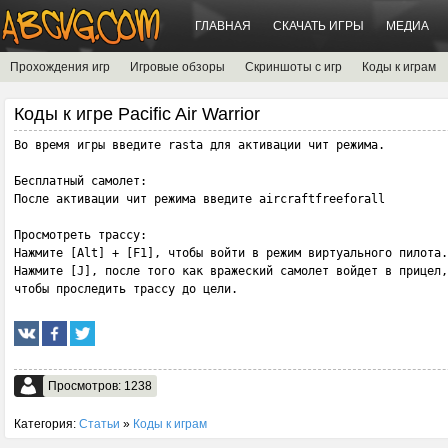
ГЛАВНАЯ
СКАЧАТЬ ИГРЫ
МЕДИА
Прохождения игр
Игровые обзоры
Скриншоты с игр
Коды к играм
Коды к игре Pacific Air Warrior
Во время игры введите rasta для активации чит режима.

Бесплатный самолет:

После активации чит режима введите aircraftfreeforall

Просмотреть трассу:

Нажмите [Alt] + [F1], чтобы войти в режим виртуального пилота.

Нажмите [J], после того как вражеский самолет войдет в прицел,

чтобы проследить трассу до цели.
Просмотров: 1238
Категория:
Статьи
»
Коды к играм