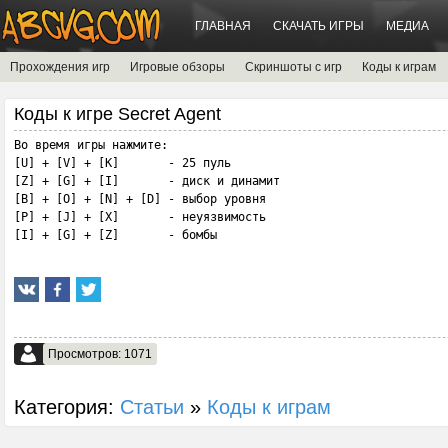
ГЛАВНАЯ
СКАЧАТЬ ИГРЫ
МЕДИА
Прохождения игр
Игровые обзоры
Скриншоты с игр
Коды к играм
Коды к игре Secret Agent
Во время игры нажмите:

[U] + [V] + [K]       - 25 пуль

[Z] + [G] + [I]       - диск и динамит

[B] + [O] + [N] + [D] - выбор уровня

[P] + [J] + [X]       - неуязвимость

[I] + [G] + [Z]       - бомбы
Просмотров: 1071
Категория:
Статьи
»
Коды к играм