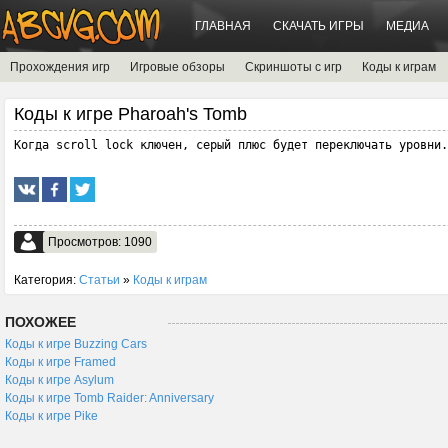
ГЛАВНАЯ
СКАЧАТЬ ИГРЫ
МЕДИА
Прохождения игр
Игровые обзоры
Скриншоты с игр
Коды к играм
Коды к игре Pharoah's Tomb
Когда scroll lock ключен, серый плюс будет переключать уровни.
Просмотров: 1090
Категория:
Статьи
»
Коды к играм
ПОХОЖЕЕ
Коды к игре Buzzing Cars
Коды к игре Framed
Коды к игре Asylum
Коды к игре Tomb Raider: Anniversary
Коды к игре Pike