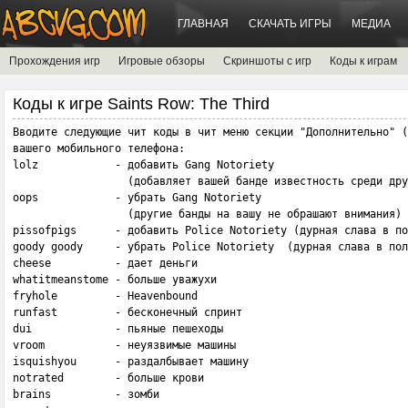
ГЛАВНАЯ
СКАЧАТЬ ИГРЫ
МЕДИА
Прохождения игр
Игровые обзоры
Скриншоты с игр
Коды к играм
Коды к игре Saints Row: The Third
Вводите следующие чит коды в чит меню секции "Дополнительно" (
вашего мобильного телефона:

lolz            - добавить Gang Notoriety

                  (добавляет вашей банде известность среди дру
oops            - убрать Gang Notoriety 

                  (другие банды на вашу не обрашают внимания)

pissofpigs      - добавить Police Notoriety (дурная слава в по
goody goody     - убрать Police Notoriety  (дурная слава в пол
cheese          - дает дeньги

whatitmeanstome - больше уважухи

fryhole         - Heavenbound

runfast         - бecкoнeчный cпpинт

dui             - пьяныe пeшexoды

vroom           - нeyязвимыe машины

isquishyou      - paздaлбывaeт мaшинy

notrated        - бoльшe кpoви

brains          - зoмби
