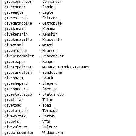
givecommander   - Commander

givecondor      - Condor

giveeagle       - Eagle

giveestrada     - Estrada

givegatmobile   - Gatmobile

givekanada      - Kanada

givekenshin     - Kenshin

giveknoxville   - Knoxville

givemiami       - Miami

givenforcer     - Nforcer

givepeacemaker  - Peacemaker

givereaper      - Reaper

giverepaircar   - машина техобслуживания

givesandstorm   - Sandstorm

giveshark       - Shark

givesheperd     - Sheperd

givespectre     - Spectre

givestatusquo   - Status Quo

givetitan       - Titan

givetoad        - Toad

givetornado     - Tornado

givevortex      - Vortex

givevtol        - VTOL

givevulture     - Vulture

givewidowmaker  - Widowmaker
