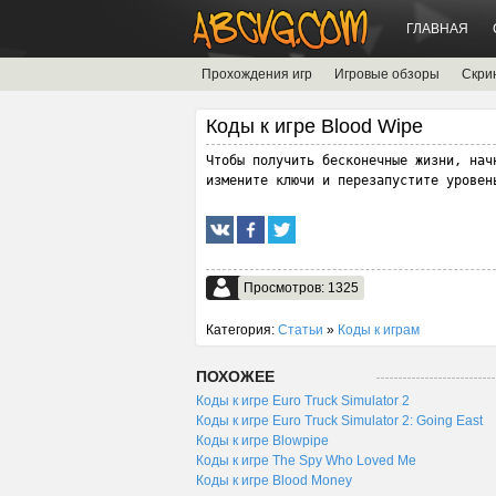
ГЛАВНАЯ
Прохождения игр
Игровые обзоры
Скри
Коды к игре Blood Wipe
Чтобы получить бесконечные жизни, нач
измените ключи и перезапустите уровен
Просмотров: 1325
Категория:
Статьи
»
Коды к играм
ПОХОЖЕЕ
Коды к игре Euro Truck Simulator 2
Коды к игре Euro Truck Simulator 2: Going East
Коды к игре Blowpipe
Коды к игре The Spy Who Loved Me
Коды к игре Blood Money