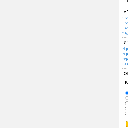
А
* А
* А
* А
* А
И
Игр
Игр
Игр
Баз
О
К