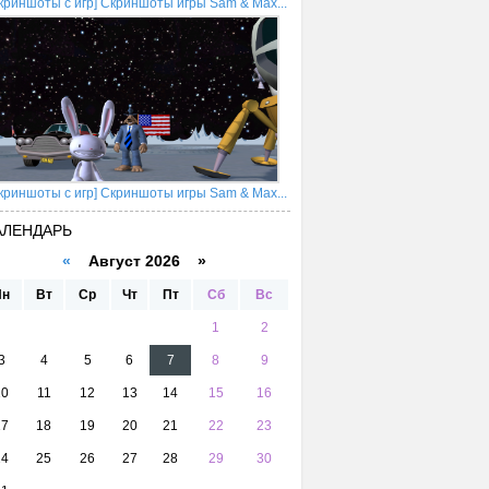
криншоты с игр] Скриншоты игры Sam & Max...
криншоты с игр] Скриншоты игры Sam & Max...
АЛЕНДАРЬ
«
Август 2026 »
Пн
Вт
Ср
Чт
Пт
Сб
Вс
1
2
3
4
5
6
7
8
9
10
11
12
13
14
15
16
17
18
19
20
21
22
23
24
25
26
27
28
29
30