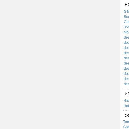
Н
GTA
Bor
Che
35h
Mox
dea
dea
dea
dea
dea
dea
dea
dea
dea
dea
И
Чи
Hal
О
Tom
Gar