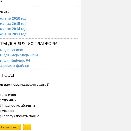
31
РХИВ
рхив за
2016
год
рхив за
2015
год
рхив за
2014
год
рхив за
2013
год
ГРЫ ДЛЯ ДРУГИХ ПЛАТФОРМ
ы для Android
ы для Sega Mega Drive
ы для Nintendo 64
а ромхак-файлов
ПРОСЫ
ак вам новый дизайн сайта?
Отлично
Удобный
Главное юзабилити
Ужасно
Голову сломать можно
Голосовать
+