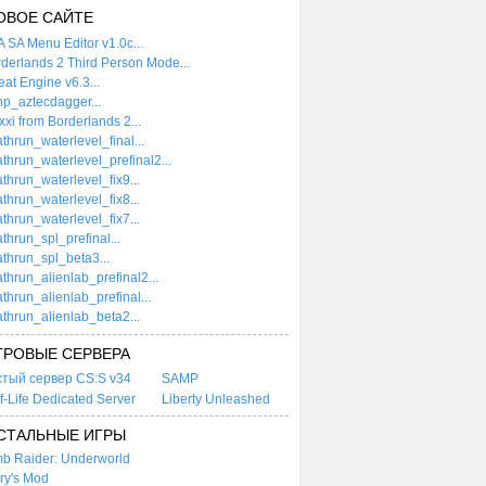
ОВОЕ САЙТЕ
 SA Menu Editor v1.0c...
derlands 2 Third Person Mode...
at Engine v6.3...
p_aztecdagger...
xi from Borderlands 2...
thrun_waterlevel_final...
thrun_waterlevel_prefinal2...
thrun_waterlevel_fix9...
thrun_waterlevel_fix8...
thrun_waterlevel_fix7...
thrun_spl_prefinal...
thrun_spl_beta3...
thrun_alienlab_prefinal2...
thrun_alienlab_prefinal...
thrun_alienlab_beta2...
ГРОВЫЕ СЕРВЕРА
стый сервер CS:S v34
SAMP
f-Life Dedicated Server
Liberty Unleashed
СТАЛЬНЫЕ ИГРЫ
b Raider: Underworld
ry's Mod