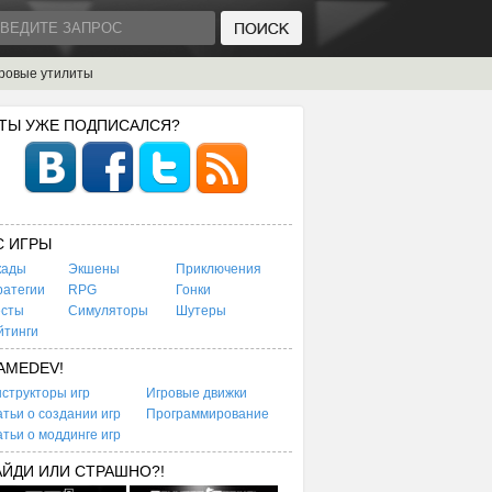
ровые утилиты
 ТЫ УЖЕ ПОДПИСАЛСЯ?
C ИГРЫ
кады
Экшены
Приключения
ратегии
RPG
Гонки
есты
Симуляторы
Шутеры
йтинги
AMEDEV!
структоры игр
Игровые движки
тьи о создании игр
Программирование
тьи о моддинге игр
АЙДИ ИЛИ СТРАШНО?!