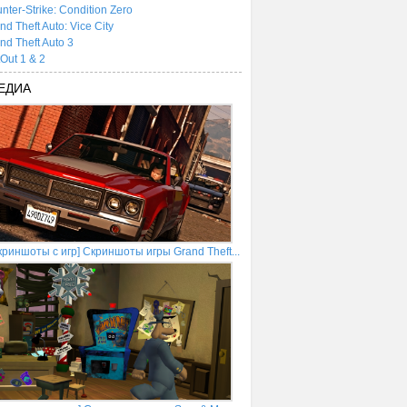
nter-Strike: Condition Zero
nd Theft Auto: Vice City
nd Theft Auto 3
tOut 1 & 2
ЕДИА
криншоты с игр] Скриншоты игры Grand Theft...