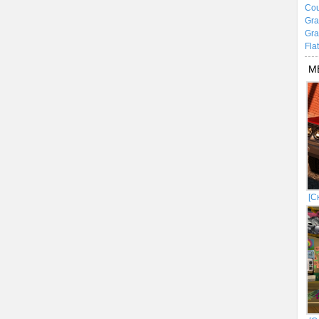
Cou
Gra
Gra
Fla
М
[С