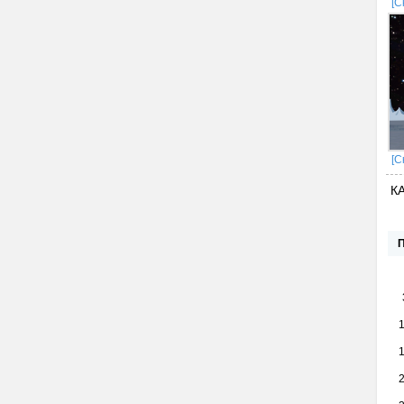
[С
[С
К