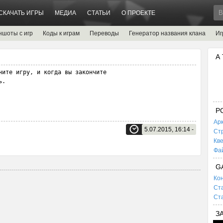
СКАЧАТЬ ИГРЫ
МЕДИА
СТАТЬИ
О ПРОЕКТЕ
ншоты с игр
Коды к играм
Переводы
Генератор названия клана
Иг
А
ните игру, и когда вы закончите 

ь.
P
Ар
5.07.2015, 16:14 -
Ст
Кв
Фа
G
Кон
Ста
Ста
З