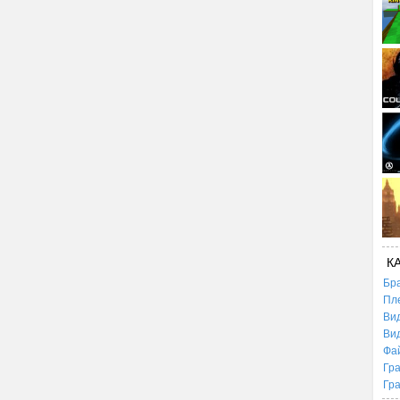
К
Бр
Пл
Ви
Ви
Фа
Гр
Гр