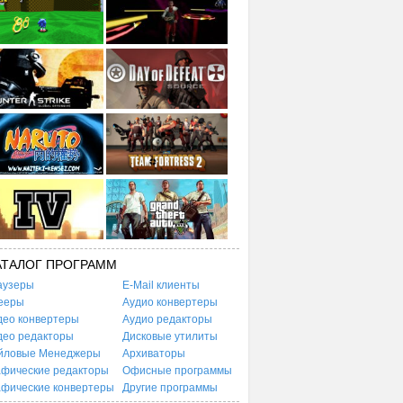
АТАЛОГ ПРОГРАММ
аузеры
E-Mail клиенты
ееры
Аудио конвертеры
део конвертеры
Аудио редакторы
део редакторы
Дисковые утилиты
йловые Менеджеры
Архиваторы
афические редакторы
Офисные программы
афические конвертеры
Другие программы