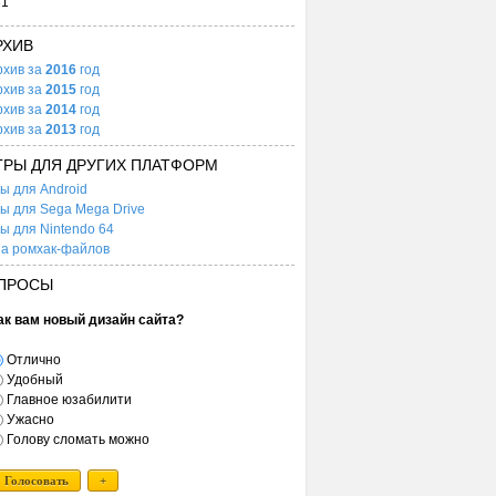
31
РХИВ
рхив за
2016
год
рхив за
2015
год
рхив за
2014
год
рхив за
2013
год
ГРЫ ДЛЯ ДРУГИХ ПЛАТФОРМ
ы для Android
ы для Sega Mega Drive
ы для Nintendo 64
а ромхак-файлов
ПРОСЫ
ак вам новый дизайн сайта?
Отлично
Удобный
Главное юзабилити
Ужасно
Голову сломать можно
Голосовать
+