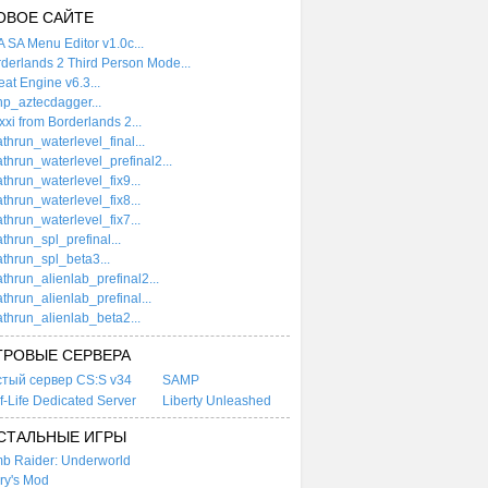
ОВОЕ САЙТЕ
 SA Menu Editor v1.0c...
derlands 2 Third Person Mode...
at Engine v6.3...
p_aztecdagger...
xi from Borderlands 2...
thrun_waterlevel_final...
thrun_waterlevel_prefinal2...
thrun_waterlevel_fix9...
thrun_waterlevel_fix8...
thrun_waterlevel_fix7...
thrun_spl_prefinal...
thrun_spl_beta3...
thrun_alienlab_prefinal2...
thrun_alienlab_prefinal...
thrun_alienlab_beta2...
ГРОВЫЕ СЕРВЕРА
стый сервер CS:S v34
SAMP
f-Life Dedicated Server
Liberty Unleashed
СТАЛЬНЫЕ ИГРЫ
b Raider: Underworld
ry's Mod