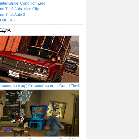
nter-Strike: Condition Zero
nd Theft Auto: Vice City
nd Theft Auto 3
tOut 1 & 2
ЕДИА
криншоты с игр] Скриншоты игры Grand Theft...