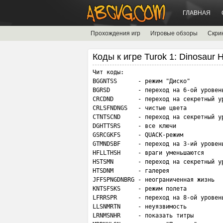
ГЛАВНАЯ
Прохождения игр
Игровые обзоры
Скри
Коды к игре Turok 1: Dinosaur 
Чит коды:

BGGNTSS      - режим "Диско" 

BGRSD        - переход на 6-ой уровень
CRCDND       - переход на секретный ур
CRLSFNDNGS   - чистые цвета

CTNTSCND     - переход на секретный ур
DGHTTSRS     - все ключи

GSRCGKFS     - QUACK-режим

GTMNDSBF     - переход на 3-ий уровень
HFLLTHSH     - враги уменьшаются

HSTSMN       - переход на секретный ур
HTSDNM       - галерея

JFFSPNGDNBRG - неограниченная жизнь

KNTSFSKS     - режим полета

LFRRSPR      - переход на 8-ой уровень
LLSNMRTN     - неуязвимость

LRNMSNHR     - показать титры
