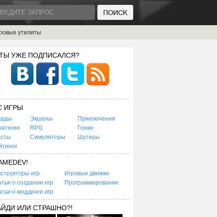
ровые утилиты
 ТЫ УЖЕ ПОДПИСАЛСЯ?
C ИГРЫ
кады
Экшены
Приключения
ратегии
RPG
Гонки
есты
Симуляторы
Шутеры
йтинги
AMEDEV!
структоры игр
Игровые движки
тьи о создании игр
Программирование
тьи о моддинге игр
АЙДИ ИЛИ СТРАШНО?!