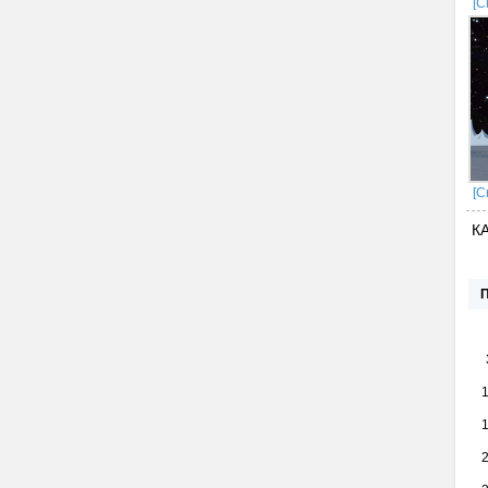
[С
[С
К