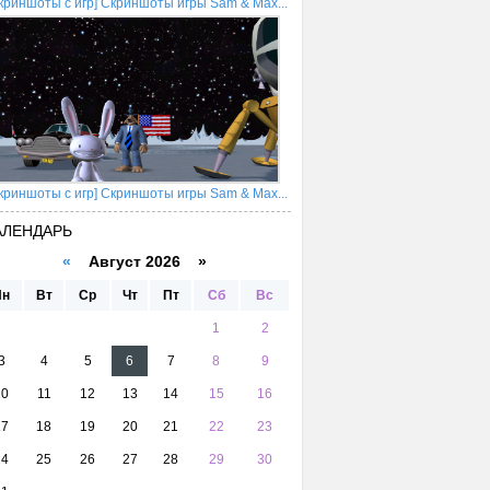
криншоты с игр] Скриншоты игры Sam & Max...
криншоты с игр] Скриншоты игры Sam & Max...
АЛЕНДАРЬ
«
Август 2026 »
Пн
Вт
Ср
Чт
Пт
Сб
Вс
1
2
3
4
5
6
7
8
9
10
11
12
13
14
15
16
17
18
19
20
21
22
23
24
25
26
27
28
29
30