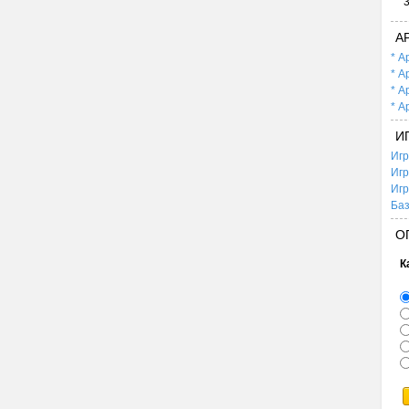
А
* А
* А
* А
* А
И
Игр
Игр
Игр
Баз
О
К