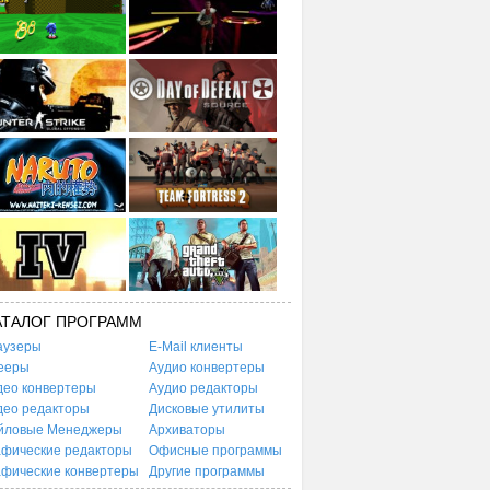
АТАЛОГ ПРОГРАММ
аузеры
E-Mail клиенты
ееры
Аудио конвертеры
део конвертеры
Аудио редакторы
део редакторы
Дисковые утилиты
йловые Менеджеры
Архиваторы
афические редакторы
Офисные программы
афические конвертеры
Другие программы