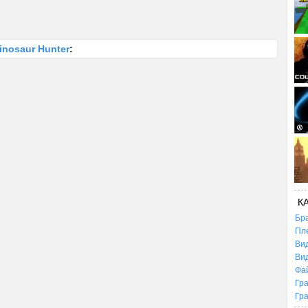
inosaur Hunter
:
К
Бр
Пл
Ви
Ви
Фа
Гр
Гр