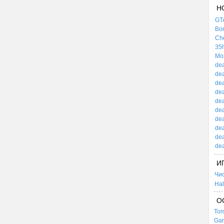
Н
GTA
Bor
Che
35h
Mox
dea
dea
dea
dea
dea
dea
dea
dea
dea
dea
И
Чи
Hal
О
Tom
Gar