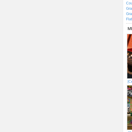
Cou
Gra
Gra
Fla
М
[С