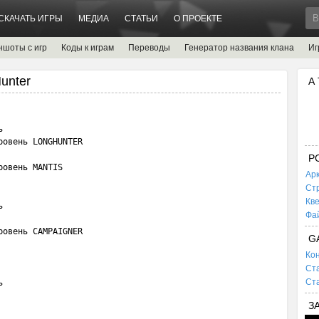
СКАЧАТЬ ИГРЫ
МЕДИА
СТАТЬИ
О ПРОЕКТЕ
ншоты с игр
Коды к играм
Переводы
Генератор названия клана
Иг
Hunter
А


овень LONGHUNTER

P
овень MANTIS

Ар
Ст
Кв


Фа
овень CAMPAIGNER

G
Кон
Ста
Ста


З