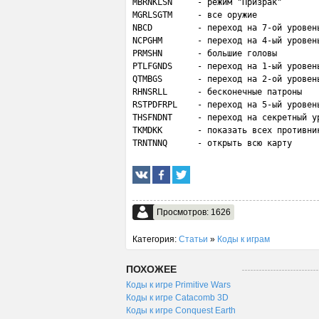
MBRNKLSN     - режим "Призрак"

MGRLSGTM     - все оружие

NBCD         - переход на 7-ой уровень
NCPGHM       - переход на 4-ый уровень
PRMSHN       - большие головы

PTLFGNDS     - переход на 1-ый уровень
QTMBGS       - переход на 2-ой уровень
RHNSRLL      - бесконечные патроны

RSTPDFRPL    - переход на 5-ый уровень
THSFNDNT     - переход на секретный ур
TKMDKK       - показать всех противник
TRNTNNQ      - открыть всю карту
Просмотров: 1626
Категория:
Статьи
»
Коды к играм
ПОХОЖЕЕ
Коды к игре Primitive Wars
Коды к игре Catacomb 3D
Коды к игре Conquest Earth