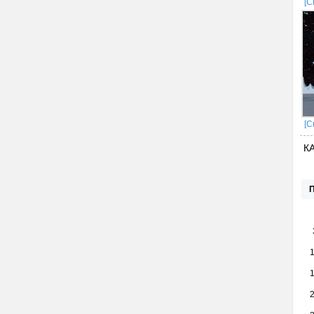
[С
[С
К