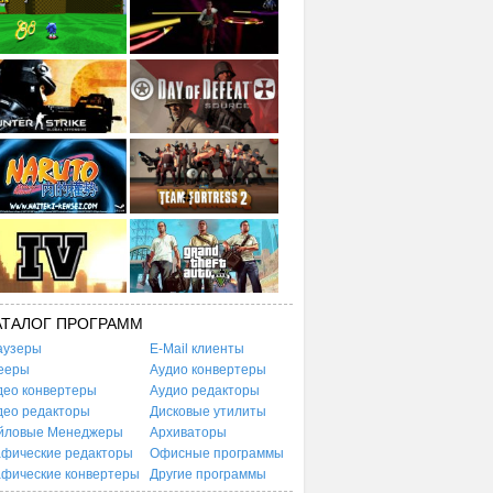
АТАЛОГ ПРОГРАММ
аузеры
E-Mail клиенты
ееры
Аудио конвертеры
део конвертеры
Аудио редакторы
део редакторы
Дисковые утилиты
йловые Менеджеры
Архиваторы
афические редакторы
Офисные программы
афические конвертеры
Другие программы