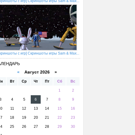
криншоты с игр] Скриншоты игры Sam & Max...
криншоты с игр] Скриншоты игры Sam & Max...
АЛЕНДАРЬ
«
Август 2026 »
Пн
Вт
Ср
Чт
Пт
Сб
Вс
1
2
3
4
5
6
7
8
9
10
11
12
13
14
15
16
17
18
19
20
21
22
23
24
25
26
27
28
29
30