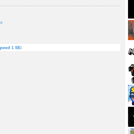
ed
Speed 1 SE
: