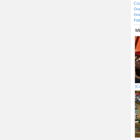
Cou
Gra
Gra
Fla
М
[С