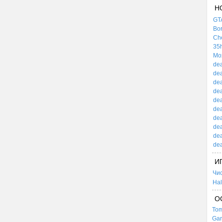
Н
GTA
Bor
Che
35h
Mox
dea
dea
dea
dea
dea
dea
dea
dea
dea
dea
И
Чи
Hal
О
Tom
Gar