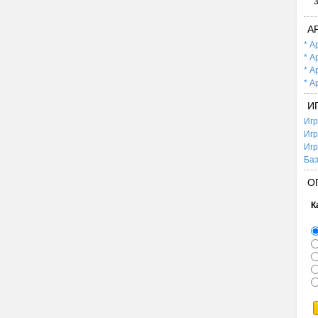
А
* А
* А
* А
* А
И
Игр
Игр
Игр
Баз
О
К