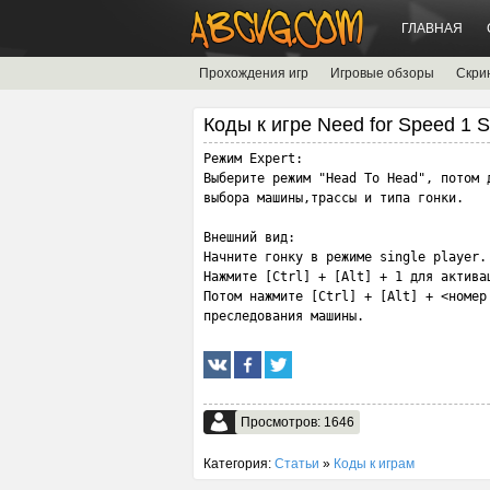
ГЛАВНАЯ
Прохождения игр
Игровые обзоры
Скри
Коды к игре Need for Speed 1 
Режим Expert:

Выберите режим "Head To Head", потом д
выбора машины,трассы и типа гонки.

Внешний вид:

Начните гонку в режиме single player.

Нажмите [Ctrl] + [Alt] + 1 для активац
Потом нажмите [Ctrl] + [Alt] + <номер 
преследования машины.
Просмотров: 1646
Категория:
Статьи
»
Коды к играм