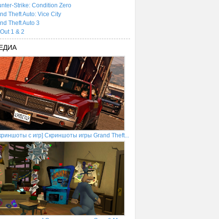
nter-Strike: Condition Zero
nd Theft Auto: Vice City
nd Theft Auto 3
tOut 1 & 2
ЕДИА
криншоты с игр] Скриншоты игры Grand Theft...