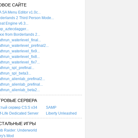
ОВОЕ САЙТЕ
 SA Menu Editor v1.0c...
derlands 2 Third Person Mode...
at Engine v6.3...
p_aztecdagger...
xi from Borderlands 2...
thrun_waterlevel_final...
thrun_waterlevel_prefinal2...
thrun_waterlevel_fix9...
thrun_waterlevel_fix8...
thrun_waterlevel_fix7...
thrun_spl_prefinal...
thrun_spl_beta3...
thrun_alienlab_prefinal2...
thrun_alienlab_prefinal...
thrun_alienlab_beta2...
ГРОВЫЕ СЕРВЕРА
стый сервер CS:S v34
SAMP
f-Life Dedicated Server
Liberty Unleashed
СТАЛЬНЫЕ ИГРЫ
b Raider: Underworld
ry's Mod