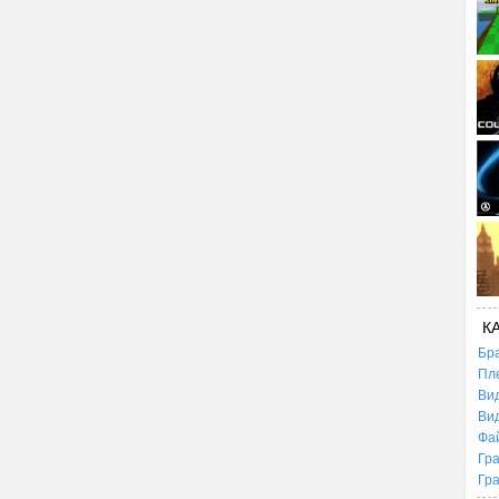
К
Бр
Пл
Ви
Ви
Фа
Гр
Гр