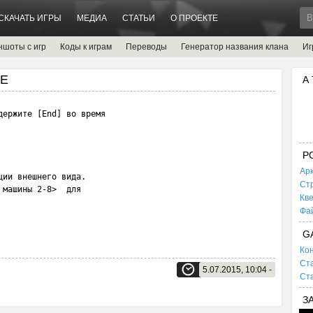
СКАЧАТЬ ИГРЫ
МЕДИА
СТАТЬИ
О ПРОЕКТЕ
ншоты с игр
Коды к играм
Переводы
Генератор названия клана
Иг
SE
А
ержите [End] во время 

P
Ар
ии внешнего вида.

Ст
машины 2-8>  для 

Кв
Фа
G
Кон
Ста
5.07.2015, 10:04 -
Ста
З