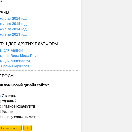
31
РХИВ
рхив за
2016
год
рхив за
2015
год
рхив за
2014
год
рхив за
2013
год
ГРЫ ДЛЯ ДРУГИХ ПЛАТФОРМ
ы для Android
ы для Sega Mega Drive
ы для Nintendo 64
а ромхак-файлов
ПРОСЫ
ак вам новый дизайн сайта?
Отлично
Удобный
Главное юзабилити
Ужасно
Голову сломать можно
Голосовать
+