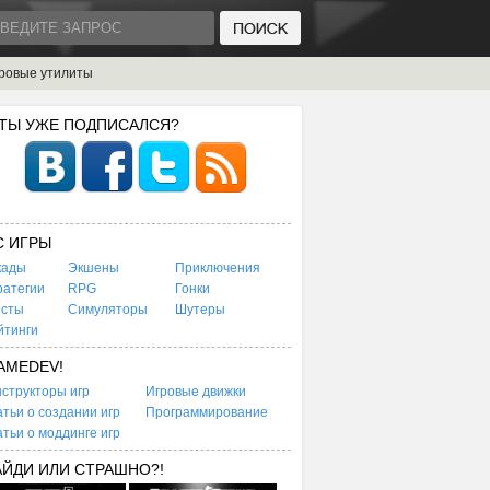
ровые утилиты
 ТЫ УЖЕ ПОДПИСАЛСЯ?
C ИГРЫ
кады
Экшены
Приключения
ратегии
RPG
Гонки
есты
Симуляторы
Шутеры
йтинги
AMEDEV!
структоры игр
Игровые движки
тьи о создании игр
Программирование
тьи о моддинге игр
АЙДИ ИЛИ СТРАШНО?!