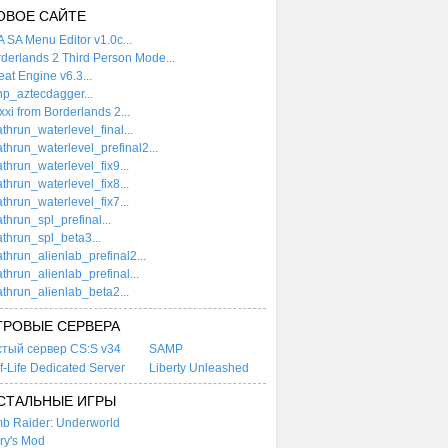
ОВОЕ САЙТЕ
 SA Menu Editor v1.0c...
derlands 2 Third Person Mode...
at Engine v6.3...
p_aztecdagger...
xi from Borderlands 2...
thrun_waterlevel_final...
thrun_waterlevel_prefinal2...
thrun_waterlevel_fix9...
thrun_waterlevel_fix8...
thrun_waterlevel_fix7...
thrun_spl_prefinal...
thrun_spl_beta3...
thrun_alienlab_prefinal2...
thrun_alienlab_prefinal...
thrun_alienlab_beta2...
ГРОВЫЕ СЕРВЕРА
стый сервер CS:S v34
SAMP
f-Life Dedicated Server
Liberty Unleashed
СТАЛЬНЫЕ ИГРЫ
b Raider: Underworld
ry's Mod