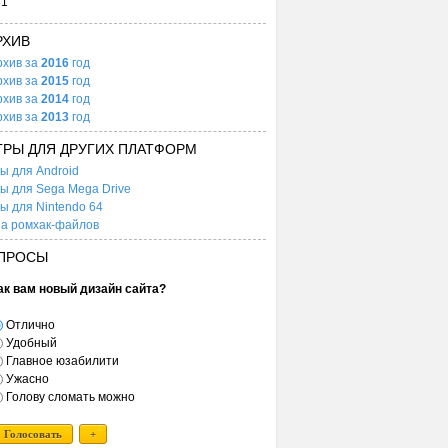
31
РХИВ
рхив за
2016
год
рхив за
2015
год
рхив за
2014
год
рхив за
2013
год
ГРЫ ДЛЯ ДРУГИХ ПЛАТФОРМ
ы для Android
ы для Sega Mega Drive
ы для Nintendo 64
а ромхак-файлов
ПРОСЫ
ак вам новый дизайн сайта?
Отлично
Удобный
Главное юзабилити
Ужасно
Голову сломать можно
Голосовать
+