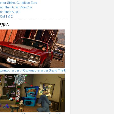
nter-Strike: Condition Zero
nd Theft Auto: Vice City
nd Theft Auto 3
tOut 1 & 2
ЕДИА
криншоты с игр] Скриншоты игры Grand Theft...