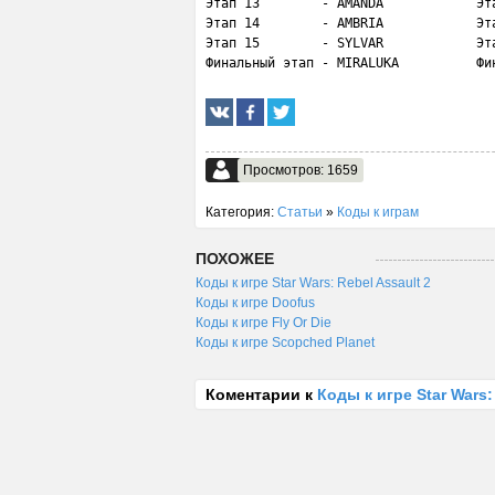
Этап 13        - AMANDA            Эта
Этап 14        - AMBRIA            Эта
Этап 15        - SYLVAR            Эта
Финальный этап - MIRALUKA          Фи
Просмотров: 1659
Категория:
Статьи
»
Коды к играм
ПОХОЖЕЕ
Коды к игре Star Wars: Rebel Assault 2
Коды к игре Doofus
Коды к игре Fly Or Die
Коды к игре Scopched Planet
Коментарии к
Коды к игре Star Wars: