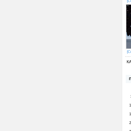
[С
[С
К