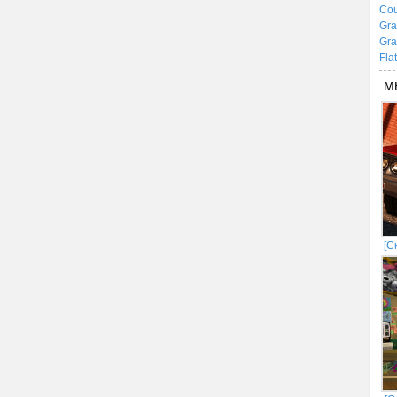
Cou
Gra
Gra
Fla
М
[С