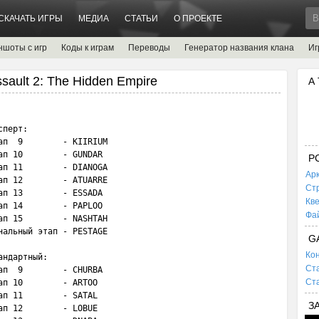
СКАЧАТЬ ИГРЫ
МЕДИА
СТАТЬИ
О ПРОЕКТЕ
ншоты с игр
Коды к играм
Переводы
Генератор названия клана
Иг
ssault 2: The Hidden Empire
А
перт:

п  9        - KIIRIUM

п 10        - GUNDAR

P
п 11        - DIANOGA

Ар
п 12        - ATUARRE

Ст
п 13        - ESSADA

Кв
п 14        - PAPLOO

Фа
п 15        - NASHTAH

альный этап - PESTAGE

G
Кон
ндартный:

Ста
п  9        - CHURBA

Ста
п 10        - ARTOO

п 11        - SATAL

З
п 12        - LOBUE
