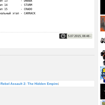
п 13        - DNABA

п 14        - STURM 

п 15        - CRADO

нальный этап - CARRACK
5.07.2015, 06:46 -
 Rebel Assault 2: The Hidden Empire
: