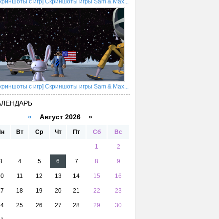
криншоты с игр] Скриншоты игры Sam & Max...
криншоты с игр] Скриншоты игры Sam & Max...
АЛЕНДАРЬ
«
Август 2026 »
Пн
Вт
Ср
Чт
Пт
Сб
Вс
1
2
3
4
5
6
7
8
9
10
11
12
13
14
15
16
17
18
19
20
21
22
23
24
25
26
27
28
29
30