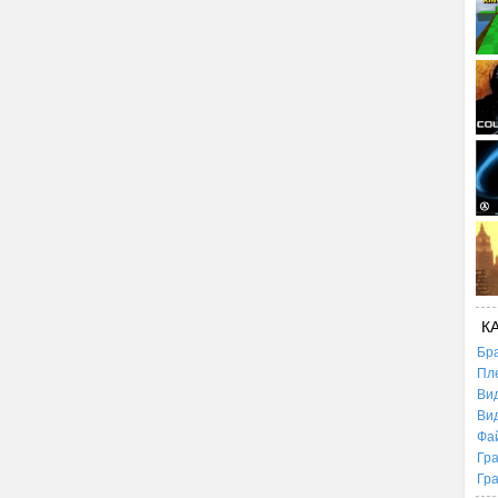
К
Бр
Пл
Ви
Ви
Фа
Гр
Гр