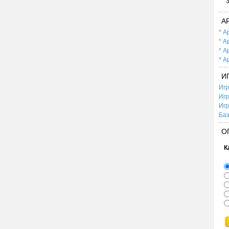
А
* А
* А
* А
* А
И
Игр
Игр
Игр
Баз
О
К