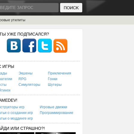
ровые утилиты
 ТЫ УЖЕ ПОДПИСАЛСЯ?
C ИГРЫ
кады
Экшены
Приключения
ратегии
RPG
Гонки
есты
Симуляторы
Шутеры
йтинги
AMEDEV!
структоры игр
Игровые движки
тьи о создании игр
Программирование
тьи о моддинге игр
АЙДИ ИЛИ СТРАШНО?!