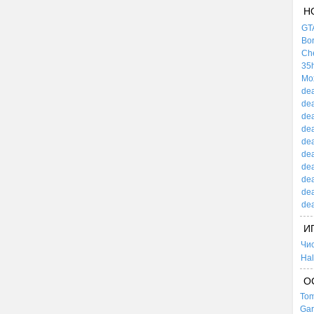
Н
GTA
Bor
Che
35h
Mox
dea
dea
dea
dea
dea
dea
dea
dea
dea
dea
И
Чи
Hal
О
Tom
Gar