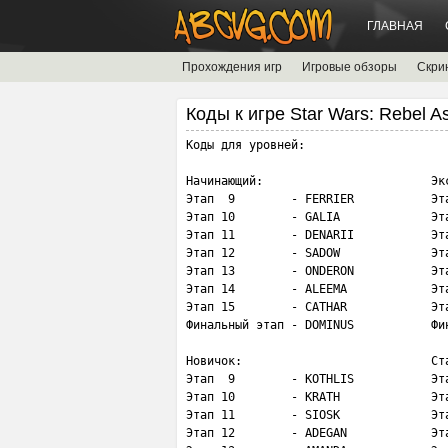
ГЛАВНАЯ
Прохождения игр
Игровые обзоры
Скри
Коды к игре Star Wars: Rebel A
Коды для уровней: 

Начинающий:                        Экс
Этап  9        - FERRIER           Эта
Этап 10        - GALIA             Эта
Этап 11        - DENARII           Эта
Этап 12        - SADOW             Эта
Этап 13        - ONDERON           Эта
Этап 14        - ALEEMA            Эта
Этап 15        - CATHAR            Эта
Финальный этап - DOMINUS           Фин
Новичок:                           Ста
Этап  9        - KOTHLIS           Эта
Этап 10        - KRATH             Эта
Этап 11        - SIOSK             Эта
Этап 12        - ADEGAN            Эта