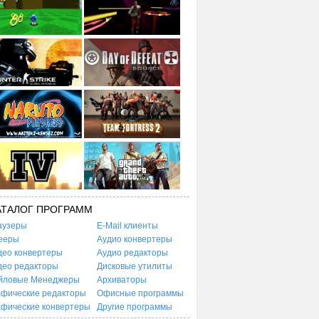
АТАЛОГ ПРОГРАММ
аузеры
E-Mail клиенты
ееры
Аудио конвертеры
део конвертеры
Аудио редакторы
део редакторы
Дисковые утилиты
йловые Менеджеры
Архиваторы
афические редакторы
Офисные программы
афические конвертеры
Другие программы