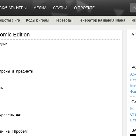
СКАЧАТЬ ИГРЫ
МЕДИА
СТАТЬИ
О ПРОЕКТЕ
ншоты с игр
Коды к играм
Переводы
Генератор названия клана
Иг
omic Edition
А
ды:

P
роны и предметы

Ар
Ст
Кв
ы

Фа
G
Кон
Ста
ровень ##

Ста
З
м на [Пробел]
