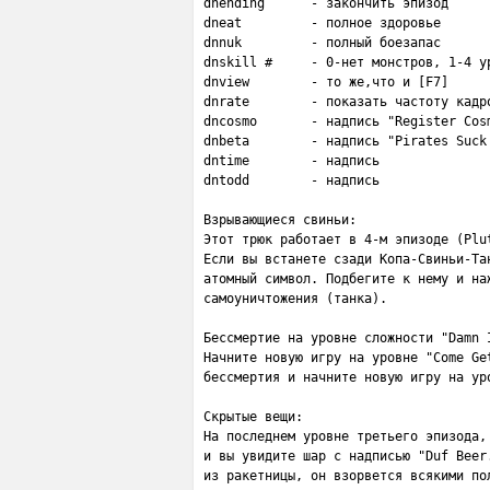
dnending      - закончить эпизод

dneat         - полное здоровье

dnnuk         - полный боезапас

dnskill #     - 0-нет монстров, 1-4 ур
dnview        - то же,что и [F7]

dnrate        - показать частоту кадро
dncosmo       - надпись "Register Cosm
dnbeta        - надпись "Pirates Suck!
dntime        - надпись

dntodd        - надпись

Взрывающиеся свиньи:

Этот трюк работает в 4-м эпизоде (Plut
Если вы встанете сзади Копа-Свиньи-Тан
атомный символ. Подбегите к нему и наж
самоуничтожения (танка).

Бессмертие на уровне сложности "Damn I
Начните новую игру на уровне "Come Get
бессмертия и начните новую игру на уро
Скрытые вещи:

На последнем уровне третьего эпизода, 
и вы увидите шар с надписью "Duf Beer.
из ракетницы, он взорвется всякими пол