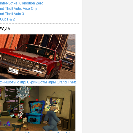
nter-Strike: Condition Zero
nd Theft Auto: Vice City
nd Theft Auto 3
tOut 1 & 2
ЕДИА
криншоты с игр] Скриншоты игры Grand Theft...