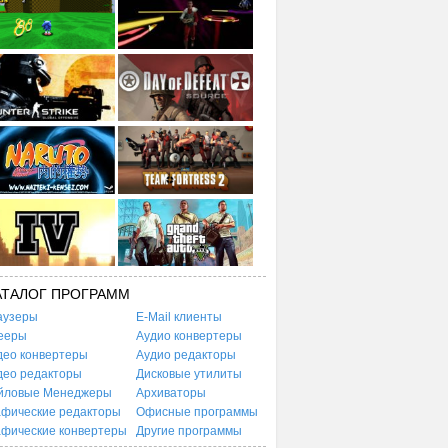
АТАЛОГ ПРОГРАММ
аузеры
E-Mail клиенты
ееры
Аудио конвертеры
део конвертеры
Аудио редакторы
део редакторы
Дисковые утилиты
йловые Менеджеры
Архиваторы
афические редакторы
Офисные программы
афические конвертеры
Другие программы