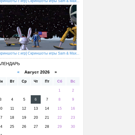
криншоты с игр] Скриншоты игры Sam & Max...
криншоты с игр] Скриншоты игры Sam & Max...
АЛЕНДАРЬ
«
Август 2026 »
Пн
Вт
Ср
Чт
Пт
Сб
Вс
1
2
3
4
5
6
7
8
9
10
11
12
13
14
15
16
17
18
19
20
21
22
23
24
25
26
27
28
29
30