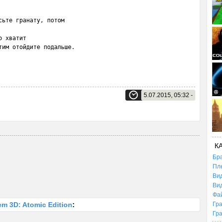
ьте гранату, потом

 хватит

тим отойдите подальше.
5.07.2015, 05:32 -
К
Бр
Пл
Ви
Ви
Фа
m 3D: Atomic Edition
:
Гр
Гр