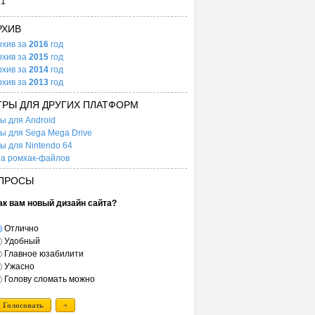
31
РХИВ
рхив за
2016
год
рхив за
2015
год
рхив за
2014
год
рхив за
2013
год
ГРЫ ДЛЯ ДРУГИХ ПЛАТФОРМ
ы для Android
ы для Sega Mega Drive
ы для Nintendo 64
а ромхак-файлов
ПРОСЫ
ак вам новый дизайн сайта?
Отлично
Удобный
Главное юзабилити
Ужасно
Голову сломать можно
Голосовать
+