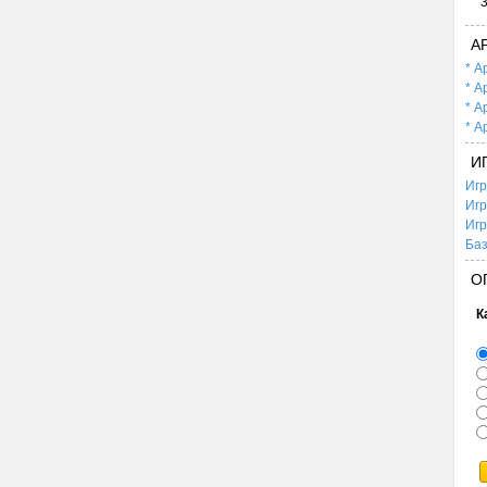
А
* А
* А
* А
* А
И
Игр
Игр
Игр
Баз
О
К