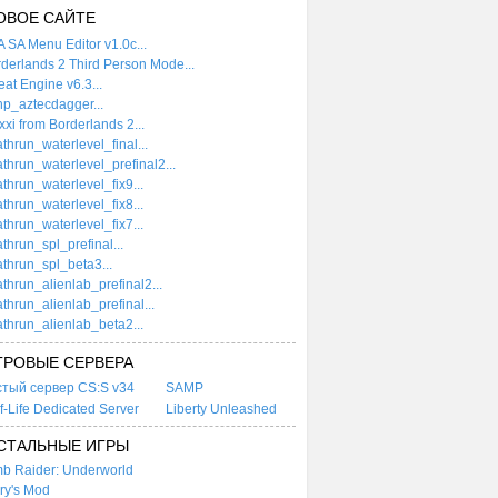
ОВОЕ САЙТЕ
 SA Menu Editor v1.0c...
derlands 2 Third Person Mode...
at Engine v6.3...
p_aztecdagger...
xi from Borderlands 2...
thrun_waterlevel_final...
thrun_waterlevel_prefinal2...
thrun_waterlevel_fix9...
thrun_waterlevel_fix8...
thrun_waterlevel_fix7...
thrun_spl_prefinal...
thrun_spl_beta3...
thrun_alienlab_prefinal2...
thrun_alienlab_prefinal...
thrun_alienlab_beta2...
ГРОВЫЕ СЕРВЕРА
стый сервер CS:S v34
SAMP
f-Life Dedicated Server
Liberty Unleashed
СТАЛЬНЫЕ ИГРЫ
b Raider: Underworld
ry's Mod