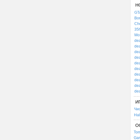
Н
GTA
Bor
Che
35h
Mox
dea
dea
dea
dea
dea
dea
dea
dea
dea
dea
И
Чи
Hal
О
Tom
Gar