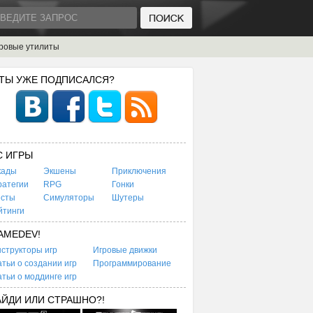
ровые утилиты
 ТЫ УЖЕ ПОДПИСАЛСЯ?
C ИГРЫ
кады
Экшены
Приключения
ратегии
RPG
Гонки
есты
Симуляторы
Шутеры
йтинги
AMEDEV!
структоры игр
Игровые движки
тьи о создании игр
Программирование
тьи о моддинге игр
АЙДИ ИЛИ СТРАШНО?!