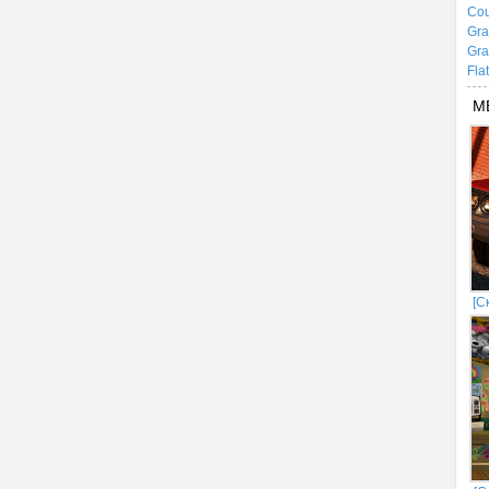
Cou
Gra
Gra
Fla
М
[С