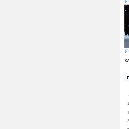
[С
[С
К