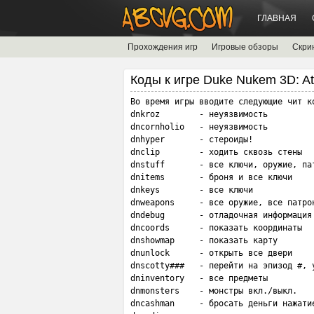
ГЛАВНАЯ
Прохождения игр
Игровые обзоры
Скри
Коды к игре Duke Nukem 3D: At
Во время игры вводите следующие чит ко
dnkroz        - неуязвимость

dncornholio   - неуязвимость

dnhyper       - стероиды!

dnclip        - ходить сквозь стены

dnstuff       - все ключи, оружие, пат
dnitems       - броня и все ключи

dnkeys        - все ключи

dnweapons     - все оружие, все патрон
dndebug       - отладочная информация

dncoords      - показать координаты

dnshowmap     - показать карту

dnunlock      - открыть все двери

dnscotty###   - перейти на эпизод #, у
dninventory   - все предметы

dnmonsters    - монстры вкл./выкл.

dncashman     - бросать деньги нажатие