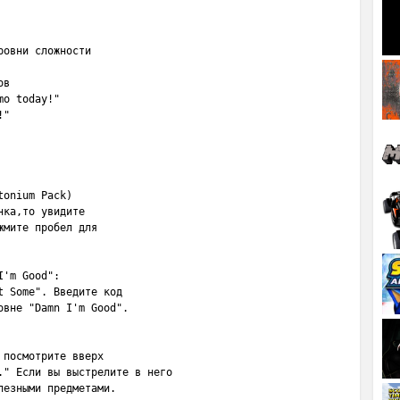
овни сложности

в

o today!"

"

onium Pack)

ка,то увидите 

мите пробел для 

'm Good":

 Some". Введите код

вне "Damn I'm Good".

посмотрите вверх

" Если вы выстрелите в него

езными предметами.
