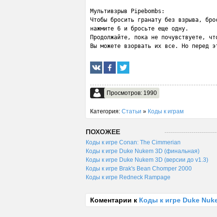
Мультивзрыв Pipebombs:

Чтобы бросить гранату без взрыва, брос
нажмите 6 и бросьте еще одну.

Продолжайте, пока не почувствуете, что
Вы можете взорвать их все. Но перед э
Просмотров: 1990
Категория:
Статьи
»
Коды к играм
ПОХОЖЕЕ
Коды к игре Conan: The Cimmerian
Коды к игре Duke Nukem 3D (финальная)
Коды к игре Duke Nukem 3D (версии до v1.3)
Коды к игре Brak's Bean Chomper 2000
Коды к игре Redneck Rampage
Коментарии к
Коды к игре Duke Nuke