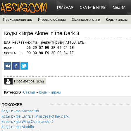
ГЛАВНАЯ
СКАЧАТЬ ИГРЫ
МЕДИА
Прохождения игр
Игровые обзоры
Скриншоты с игр
Коды к играм
Коды к игре Alone in the Dark 3
Для неуязвимости, редактируем AITD3.EXE,

ищем       26 29 07 E9 3F 02 C4 1E

меняем на  90 90 90 E9 3F 02 C4 1E
Просмотров: 1092
Категория:
Статьи
»
Коды к играм
ПОХОЖЕЕ
Коды к игре Soccer Kid
Коды к игре Elvira 1: Misstress of the Dark
Коды к игре Wing Commander 2
Коды к игре Aladdin