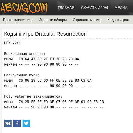
ГЛАВНАЯ
СКАЧАТЬ ИГРЫ
МЕДИА
Прохождения игр
Игровые обзоры
Скриншоты с игр
Коды к играм
Коды к игре Dracula: Resurrection
HEX чит:

Бесконечная энергия:

ищем   E8 64 47 80 2E E3 3E 28 73 0A

меняем -- -- -- 90 90 90 90 90 -- --

Бесконечные пули:

ищем   C6 06 29 6C 00 FF 0E EE 3E 83 C3 0A

меняем -- -- -- -- -- 90 90 90 90 -- -- --

holy water не заканчивается:

ищем   74 25 FE 0E ED 3E C7 06 DE 3E 01 00 EB 13

меняем -- -- 90 90 90 90 -- -- -- -- -- -- -- --