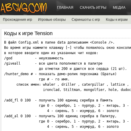
ГЛАВНАЯ
СКАЧАТЬ ИГРЫ
МЕДИА
Прохождения игр
Игровые обзоры
Скриншоты с игр
Коды к играм
Коды к игре Tension
В файл Config.xml в папке data дописываем <Сonsole />. 

Во время игры нажмите клавишу [~] чтобы появилось окно консоли
в которое вводите один из указанных чит кодов:

/god           - неуязвимость

/giveall       - все цвета пополняются в палитре 

                 до отметки 200 и даются все сердца (21 шт).

/hunter_demo # - показать демо-ролик персонажа (Братья) 

                 где # - го имя. 

      список имен: whaler , driller , caterpillar , lattice , 
                   ironclad, Stiltman, mongolfier, hole, dudoc
/add_fl 0 100  - получить 100 единиц серебра в Память

                 где 0 - серебро, 1 - пурпур, 2 - янтарь, 3 - 
                     4 - сирень, 5 - изумруд, 6 - золото

/add_al 0 100  - получить 100 единиц серебра в Палитру, 

                 где 0 - серебро, 1 - пурпур, 2 - янтарь, 3 - 
                     4 - сирень, 5 - изумруд, 6 - золото
