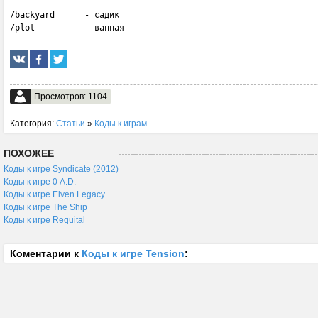
/backyard      - садик

/plot          - ванная
Просмотров: 1104
Категория:
Статьи
»
Коды к играм
ПОХОЖЕЕ
Коды к игре Syndicate (2012)
Коды к игре 0 A.D.
Коды к игре Elven Legacy
Коды к игре The Ship
Коды к игре Requital
Коментарии к
Коды к игре Tension
: