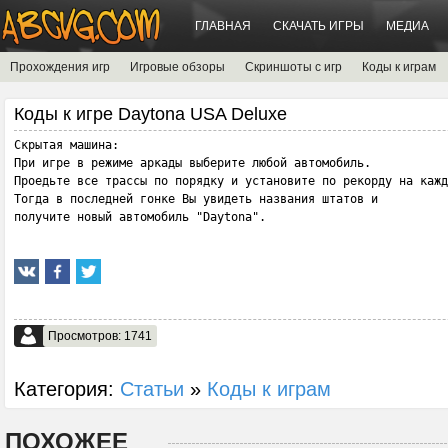
ГЛАВНАЯ
СКАЧАТЬ ИГРЫ
МЕДИА
Прохождения игр
Игровые обзоры
Скриншоты с игр
Коды к играм
Коды к игре Daytona USA Deluxe
Скрытая машина:

При игре в режиме аркады выберите любой автомобиль. 

Проедьте все трассы по порядку и установите по рекорду на кажд
Тогда в последней гонке Вы увидеть названия штатов и 

получите новый автомобиль "Daytona".
Просмотров: 1741
Категория:
Статьи
»
Коды к играм
ПОХОЖЕЕ