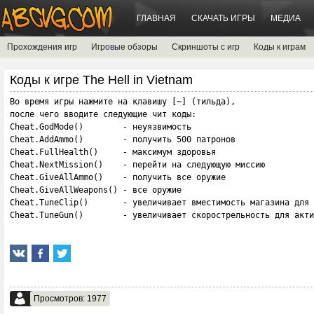
ГЛАВНАЯ
СКАЧАТЬ ИГРЫ
МЕДИА
Прохождения игр
Игровые обзоры
Скриншоты с игр
Коды к играм
Коды к игре The Hell in Vietnam
Во время игры нажмите на клавишу [~] (тильда), 

после чего вводите следующие чит коды:

Cheat.GodMode()        - неуязвимость

Cheat.AddAmmo()        - получить 500 патронов

Cheat.FullHealth()     - максимум здоровья

Cheat.NextMission()    - перейти на следующую миссию

Cheat.GiveAllAmmo()    - получить все оружие

Cheat.GiveAllWeapons() - все оружие

Cheat.TuneClip()       - увеличивает вместимость магазина для 
Cheat.TuneGun()        - увеличивает скорострельность для акти
Просмотров: 1977