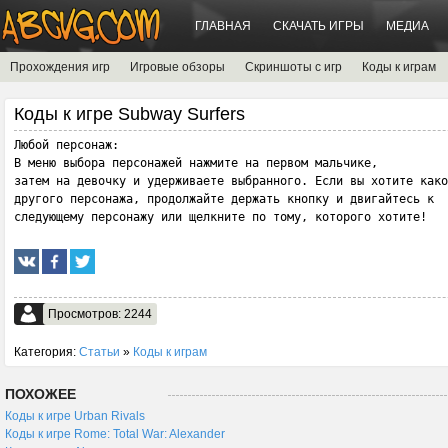
ГЛАВНАЯ
СКАЧАТЬ ИГРЫ
МЕДИА
Прохождения игр
Игровые обзоры
Скриншоты с игр
Коды к играм
Коды к игре Subway Surfers
Любой персонаж:

В меню выбора персонажей нажмите на первом мальчике, 

затем на девочку и удерживаете выбранного. Если вы хотите како
другого персонажа, продолжайте держать кнопку и двигайтесь к 

следующему персонажу или щелкните по тому, которого хотите!
Просмотров: 2244
Категория:
Статьи
»
Коды к играм
ПОХОЖЕЕ
Коды к игре Urban Rivals
Коды к игре Rome: Total War: Alexander