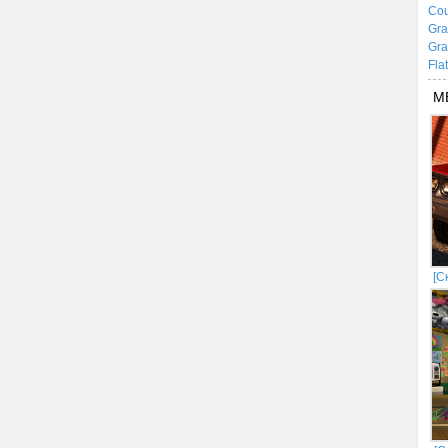
Cou
Gra
Gra
Fla
М
[С