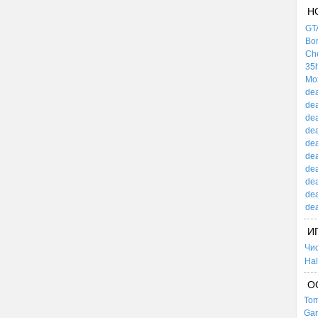
Н
GTA
Bor
Che
35h
Mox
dea
dea
dea
dea
dea
dea
dea
dea
dea
dea
И
Чи
Hal
О
Tom
Gar