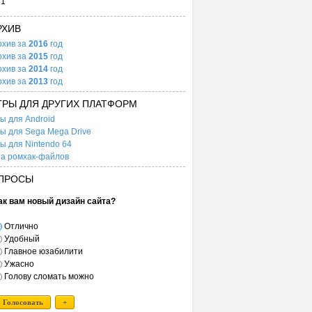
31
РХИВ
рхив за
2016
год
рхив за
2015
год
рхив за
2014
год
рхив за
2013
год
ГРЫ ДЛЯ ДРУГИХ ПЛАТФОРМ
ы для Android
ы для Sega Mega Drive
ы для Nintendo 64
а ромхак-файлов
ПРОСЫ
ак вам новый дизайн сайта?
Отлично
Удобный
Главное юзабилити
Ужасно
Голову сломать можно
Голосовать
+