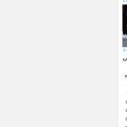
[С
[С
К