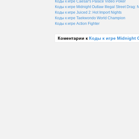
Коды к игре Caesar's Palace Video Poker
Коды к игре Midnight Outlaw Illegal Street Drag: N
Коды к игре Juiced 2: Hot Import Nights
Коды к игре Taekwondo World Champion
Коды к игре Action Fighter
Коментарии к
Коды к игре Midnight Ou