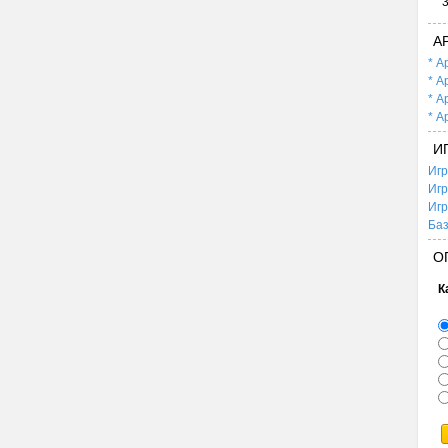
А
* А
* А
* А
* А
И
Игр
Игр
Игр
Баз
О
К