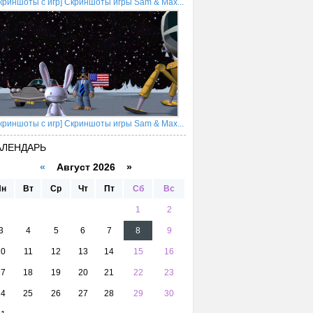
криншоты с игр] Скриншоты игры Sam & Max...
криншоты с игр] Скриншоты игры Sam & Max...
АЛЕНДАРЬ
«
Август 2026 »
Пн
Вт
Ср
Чт
Пт
Сб
Вс
1
2
3
4
5
6
7
8
9
10
11
12
13
14
15
16
17
18
19
20
21
22
23
24
25
26
27
28
29
30