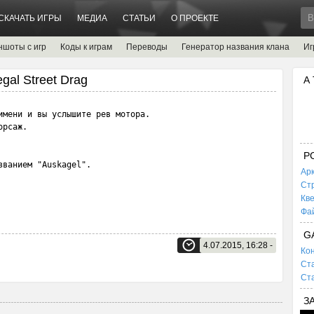
СКАЧАТЬ ИГРЫ
МЕДИА
СТАТЬИ
О ПРОЕКТЕ
ншоты с игр
Коды к играм
Переводы
Генератор названия клана
Иг
egal Street Drag
А
имени и вы услышите рев мотора.

рсаж.

P
ванием "Auskagel".

Ар
Ст
Кв
Фа
G
4.07.2015, 16:28 -
Кон
Ста
Ста
З