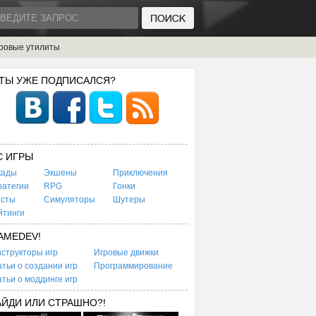
ровые утилиты
 ТЫ УЖЕ ПОДПИСАЛСЯ?
C ИГРЫ
кады
Экшены
Приключения
ратегии
RPG
Гонки
есты
Симуляторы
Шутеры
йтинги
AMEDEV!
структоры игр
Игровые движки
тьи о создании игр
Программирование
тьи о моддинге игр
АЙДИ ИЛИ СТРАШНО?!