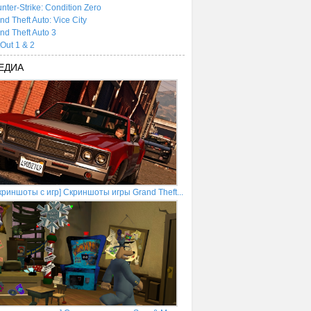
nter-Strike: Condition Zero
nd Theft Auto: Vice City
nd Theft Auto 3
tOut 1 & 2
ЕДИА
криншоты с игр] Скриншоты игры Grand Theft...