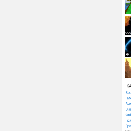
К
Бр
Пл
Ви
Ви
Фа
Гр
Гр