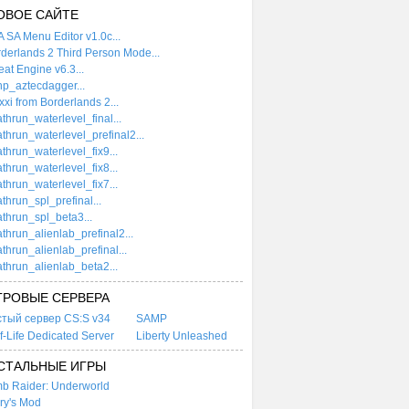
ОВОЕ САЙТЕ
 SA Menu Editor v1.0c...
derlands 2 Third Person Mode...
at Engine v6.3...
p_aztecdagger...
xi from Borderlands 2...
thrun_waterlevel_final...
thrun_waterlevel_prefinal2...
thrun_waterlevel_fix9...
thrun_waterlevel_fix8...
thrun_waterlevel_fix7...
thrun_spl_prefinal...
thrun_spl_beta3...
thrun_alienlab_prefinal2...
thrun_alienlab_prefinal...
thrun_alienlab_beta2...
ГРОВЫЕ СЕРВЕРА
стый сервер CS:S v34
SAMP
f-Life Dedicated Server
Liberty Unleashed
СТАЛЬНЫЕ ИГРЫ
b Raider: Underworld
ry's Mod