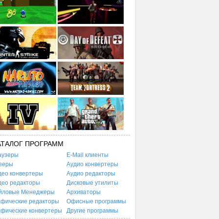
АТАЛОГ ПРОГРАММ
аузеры
E-Mail клиенты
ееры
Аудио конвертеры
део конвертеры
Аудио редакторы
део редакторы
Дисковые утилиты
йловые Менеджеры
Архиваторы
афические редакторы
Офисные программы
афические конвертеры
Другие программы