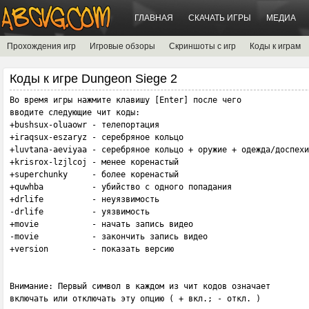
ГЛАВНАЯ
СКАЧАТЬ ИГРЫ
МЕДИА
Прохождения игр
Игровые обзоры
Скриншоты с игр
Коды к играм
Коды к игре Dungeon Siege 2
Во время игры нажмите клавишу [Enter] после чего 

вводите следующие чит коды: 

+bushsux-oluaowr - телепортация

+iraqsux-eszaryz - серебряное кольцо

+luvtana-aeviyaa - серебряное кольцо + оружие + одежда/доспехи

+krisrox-lzjlcoj - менее коренастый

+superchunky     - более коренастый

+quwhba          - убийство с одного попадания

+drlife          - неуязвимость

-drlife          - уязвимость

+movie           - начать запись видео

-movie           - закончить запись видео

+version         - показать версию

Bнимaниe: Пepвый cимвoл в кaждoм из чит кoдoв oзнaчaeт

включaть или oтключaть этy oпцию ( + вкл.; - oткл. )