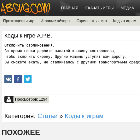
ГЛАВНАЯ
СКАЧАТЬ ИГРЫ
МЕДИА
Прохождения игр
Игровые обзоры
Скриншоты с игр
Коды к играм
Коды к игре A.P.B.
Отключить столкновения:

Во время гонки держите нажатой клавишу контроллера,

чтобы включить сирену. Другие машины уступят вам дорогу.

Вы сможете ехать, не сталкиваясь с другими транспортными средс
Просмотров: 1294
Категория:
Статьи
»
Коды к играм
ПОХОЖЕЕ