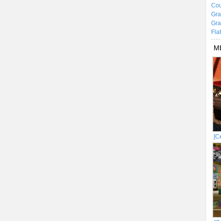
Cou
Gra
Gra
Fla
М
[С