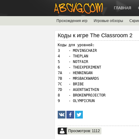
ГЛАВНАЯ
Прохождения игр
Игровые обзоры
Скри
Коды к игре The Classroom 2
Коды для уровней:

3    - MOVINGCHAIR

4    - THEPLAN

5    - NOTFAIR

6    - THEEXPERIMENT

7A   - HENNINGAN

7B   - MRSBACKWARDS

7C   - BRIBE

7D   - AGENTSWITHIN

8    - BROKENPROJECTOR

9    - OLYMPICRUN
Просмотров: 1112