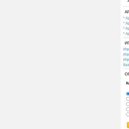
А
* А
* А
* А
* А
И
Игр
Игр
Игр
Баз
О
К