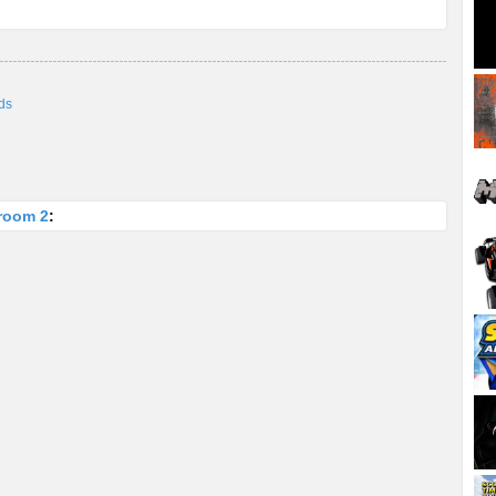
ds
room 2
: