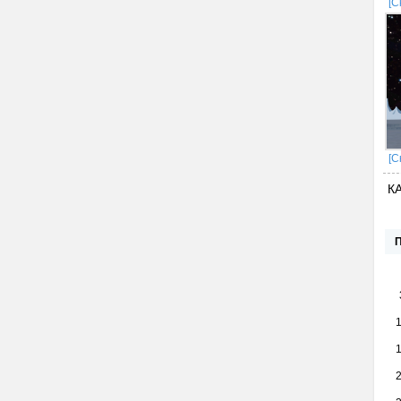
[С
[С
К