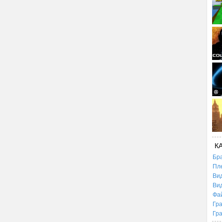
К
Бр
Пл
Ви
Ви
Фа
Гр
Гр