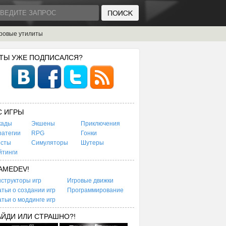
ровые утилиты
 ТЫ УЖЕ ПОДПИСАЛСЯ?
C ИГРЫ
кады
Экшены
Приключения
ратегии
RPG
Гонки
есты
Симуляторы
Шутеры
йтинги
AMEDEV!
структоры игр
Игровые движки
тьи о создании игр
Программирование
тьи о моддинге игр
АЙДИ ИЛИ СТРАШНО?!