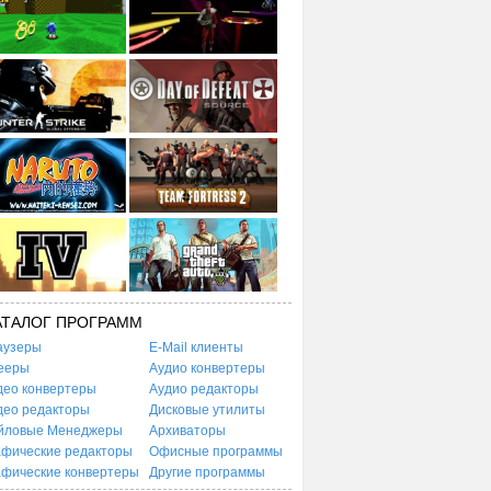
АТАЛОГ ПРОГРАММ
аузеры
E-Mail клиенты
ееры
Аудио конвертеры
део конвертеры
Аудио редакторы
део редакторы
Дисковые утилиты
йловые Менеджеры
Архиваторы
афические редакторы
Офисные программы
афические конвертеры
Другие программы