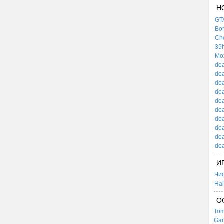
Н
GTA
Bor
Che
35h
Mox
dea
dea
dea
dea
dea
dea
dea
dea
dea
dea
И
Чи
Hal
О
Tom
Gar