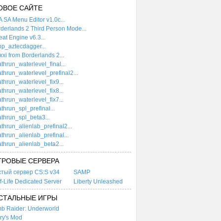
ОВОЕ САЙТЕ
 SA Menu Editor v1.0c...
derlands 2 Third Person Mode...
at Engine v6.3...
p_aztecdagger...
xi from Borderlands 2...
thrun_waterlevel_final...
thrun_waterlevel_prefinal2...
thrun_waterlevel_fix9...
thrun_waterlevel_fix8...
thrun_waterlevel_fix7...
thrun_spl_prefinal...
thrun_spl_beta3...
thrun_alienlab_prefinal2...
thrun_alienlab_prefinal...
thrun_alienlab_beta2...
ГРОВЫЕ СЕРВЕРА
стый сервер CS:S v34
SAMP
f-Life Dedicated Server
Liberty Unleashed
СТАЛЬНЫЕ ИГРЫ
b Raider: Underworld
ry's Mod