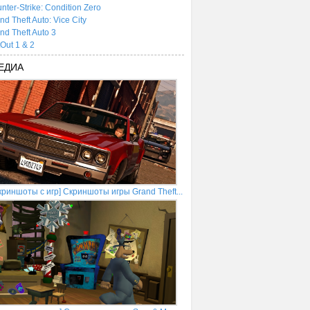
nter-Strike: Condition Zero
nd Theft Auto: Vice City
nd Theft Auto 3
tOut 1 & 2
ЕДИА
криншоты с игр] Скриншоты игры Grand Theft...