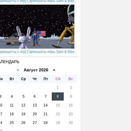
криншоты с игр] Скриншоты игры Sam & Max...
криншоты с игр] Скриншоты игры Sam & Max...
АЛЕНДАРЬ
«
Август 2026 »
Пн
Вт
Ср
Чт
Пт
Сб
Вс
1
2
3
4
5
6
7
8
9
10
11
12
13
14
15
16
17
18
19
20
21
22
23
24
25
26
27
28
29
30