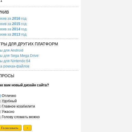
31
РХИВ
рхив за
2016
год
рхив за
2015
год
рхив за
2014
год
рхив за
2013
год
ГРЫ ДЛЯ ДРУГИХ ПЛАТФОРМ
ы для Android
ы для Sega Mega Drive
ы для Nintendo 64
а ромхак-файлов
ПРОСЫ
ак вам новый дизайн сайта?
Отлично
Удобный
Главное юзабилити
Ужасно
Голову сломать можно
Голосовать
+