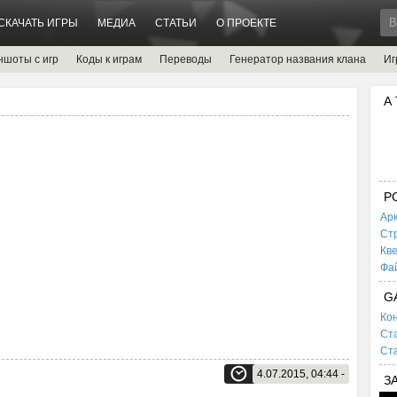
СКАЧАТЬ ИГРЫ
МЕДИА
СТАТЬИ
О ПРОЕКТЕ
ншоты с игр
Коды к играм
Переводы
Генератор названия клана
Иг
А
P
Ар
Ст
Кв
Фа
G
Кон
Ста
Ста
4.07.2015, 04:44 -
З