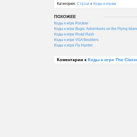
Категория:
Статьи
»
Коды к играм
ПОХОЖЕЕ
Коды к игре Rocteer
Коды к игре Bugix: Adventures on the Flying Islan
Коды к игре Road Rash
Коды к игре VGA Boulders
Коды к игре Fly Harder
Коментарии к
Коды к игре The Class