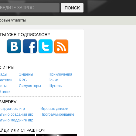
ровые утилиты
 ТЫ УЖЕ ПОДПИСАЛСЯ?
C ИГРЫ
кады
Экшены
Приключения
ратегии
RPG
Гонки
есты
Симуляторы
Шутеры
йтинги
AMEDEV!
структоры игр
Игровые движки
тьи о создании игр
Программирование
тьи о моддинге игр
АЙДИ ИЛИ СТРАШНО?!