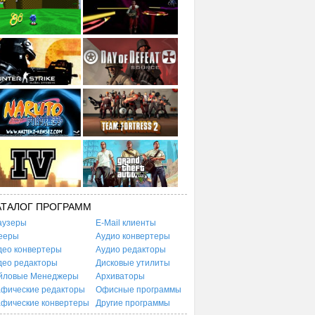
АТАЛОГ ПРОГРАММ
аузеры
E-Mail клиенты
ееры
Аудио конвертеры
део конвертеры
Аудио редакторы
део редакторы
Дисковые утилиты
йловые Менеджеры
Архиваторы
афические редакторы
Офисные программы
афические конвертеры
Другие программы