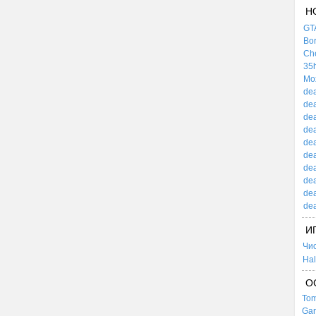
Н
GTA
Bor
Che
35h
Mox
dea
dea
dea
dea
dea
dea
dea
dea
dea
dea
И
Чи
Hal
О
Tom
Gar