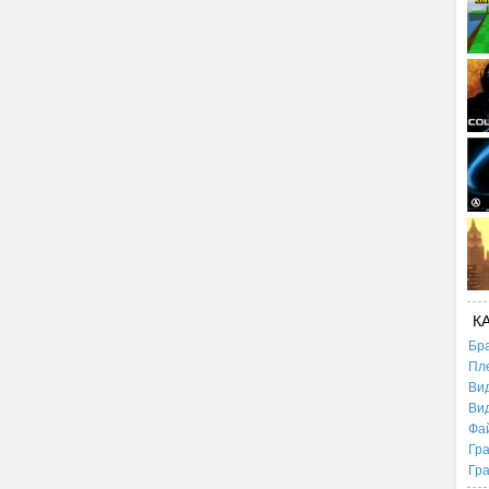
К
Бр
Пл
Ви
Ви
Фа
Гр
Гр