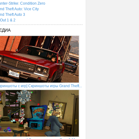
nter-Strike: Condition Zero
nd Theft Auto: Vice City
nd Theft Auto 3
tOut 1 & 2
ЕДИА
криншоты с игр] Скриншоты игры Grand Theft...