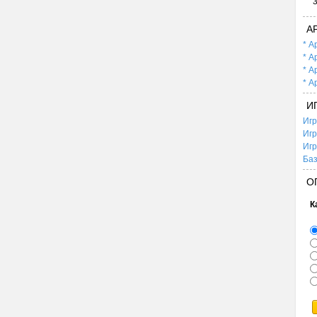
А
* А
* А
* А
* А
И
Игр
Игр
Игр
Баз
О
К