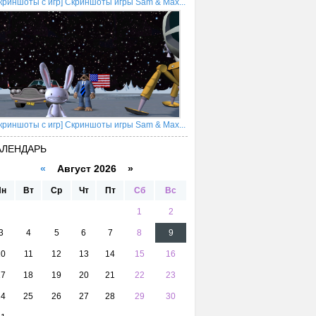
криншоты с игр] Скриншоты игры Sam & Max...
криншоты с игр] Скриншоты игры Sam & Max...
АЛЕНДАРЬ
«
Август 2026 »
Пн
Вт
Ср
Чт
Пт
Сб
Вс
1
2
3
4
5
6
7
8
9
10
11
12
13
14
15
16
17
18
19
20
21
22
23
24
25
26
27
28
29
30