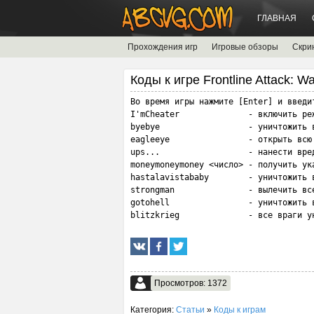
ГЛАВНАЯ
Прохождения игр
Игровые обзоры
Скри
Коды к игре Frontline Attack: W
Во время игры нажмите [Enter] и введит
I'mCheater              - включить реж
byebye                  - уничтожить в
eagleeye                - открыть всю 
ups...                  - нанести вред
moneymoneymoney <число> - получить ука
hastalavistababy        - уничтожить в
strongman               - вылечить все
gotohell                - уничтожить в
blitzkrieg              - все враги у
Просмотров: 1372
Категория:
Статьи
»
Коды к играм