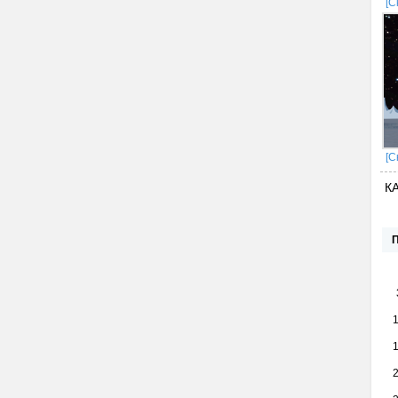
[С
[С
К