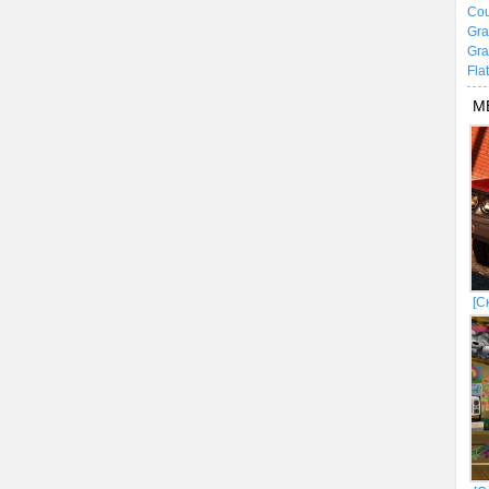
Cou
Gra
Gra
Fla
М
[С