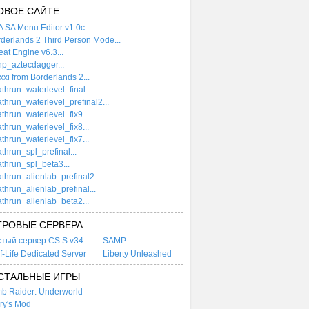
ОВОЕ САЙТЕ
 SA Menu Editor v1.0c...
derlands 2 Third Person Mode...
at Engine v6.3...
p_aztecdagger...
xi from Borderlands 2...
thrun_waterlevel_final...
thrun_waterlevel_prefinal2...
thrun_waterlevel_fix9...
thrun_waterlevel_fix8...
thrun_waterlevel_fix7...
thrun_spl_prefinal...
thrun_spl_beta3...
thrun_alienlab_prefinal2...
thrun_alienlab_prefinal...
thrun_alienlab_beta2...
ГРОВЫЕ СЕРВЕРА
стый сервер CS:S v34
SAMP
f-Life Dedicated Server
Liberty Unleashed
СТАЛЬНЫЕ ИГРЫ
b Raider: Underworld
ry's Mod