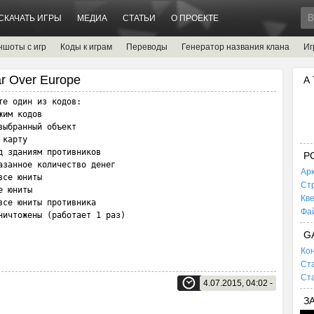
СКАЧАТЬ ИГРЫ
МЕДИА
СТАТЬИ
О ПРОЕКТЕ
ншоты с игр
Коды к играм
Переводы
Генератор названия клана
Иг
ar Over Europe
А
е один из кодов:

им кодов

ыбранный объект

карту

 зданиям противников

P
занное количество денег

Ар
се юниты

Ст
 юниты

Кв
се юниты противника

Фа
ничтожены (работает 1 раз)
G
Кон
Ста
Ста
4.07.2015, 04:02 -
З