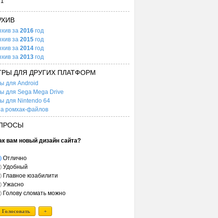
31
РХИВ
рхив за
2016
год
рхив за
2015
год
рхив за
2014
год
рхив за
2013
год
ГРЫ ДЛЯ ДРУГИХ ПЛАТФОРМ
ы для Android
ы для Sega Mega Drive
ы для Nintendo 64
а ромхак-файлов
ПРОСЫ
ак вам новый дизайн сайта?
Отлично
Удобный
Главное юзабилити
Ужасно
Голову сломать можно
Голосовать
+