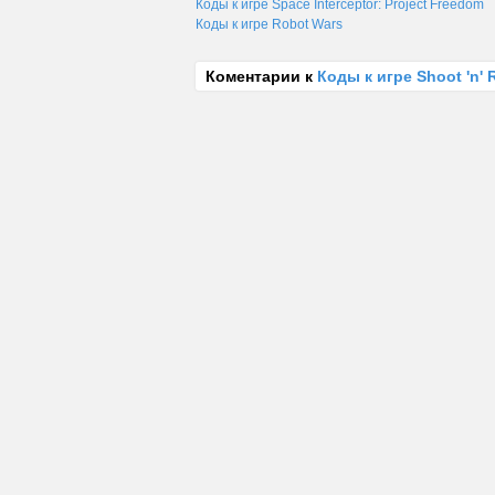
Коды к игре Space Interceptor: Project Freedom
Коды к игре Robot Wars
Коментарии к
Коды к игре Shoot 'n' R