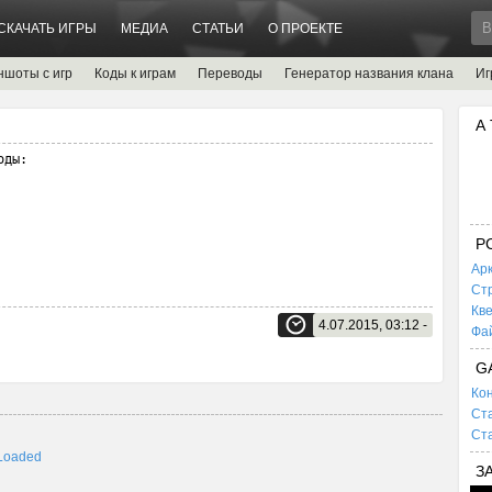
СКАЧАТЬ ИГРЫ
МЕДИА
СТАТЬИ
О ПРОЕКТЕ
ншоты с игр
Коды к играм
Переводы
Генератор названия клана
Иг
А
ды:

P
Ар
Ст
Кв
4.07.2015, 03:12 -
Фа
G
Кон
Ста
Ста
 Loaded
З