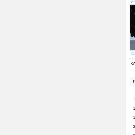
[С
[С
К