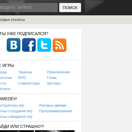
ровые утилиты
 ТЫ УЖЕ ПОДПИСАЛСЯ?
C ИГРЫ
кады
Экшены
Приключения
ратегии
RPG
Гонки
есты
Симуляторы
Шутеры
йтинги
AMEDEV!
структоры игр
Игровые движки
тьи о создании игр
Программирование
тьи о моддинге игр
АЙДИ ИЛИ СТРАШНО?!