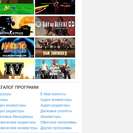
АТАЛОГ ПРОГРАММ
аузеры
E-Mail клиенты
ееры
Аудио конвертеры
део конвертеры
Аудио редакторы
део редакторы
Дисковые утилиты
йловые Менеджеры
Архиваторы
афические редакторы
Офисные программы
афические конвертеры
Другие программы