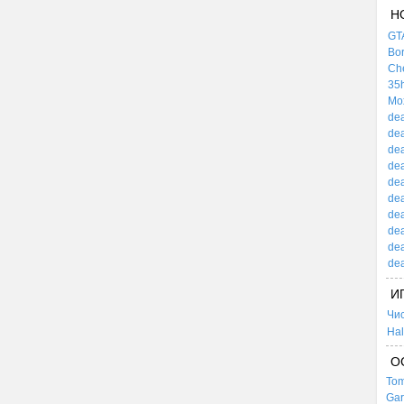
Н
GTA
Bor
Che
35h
Mox
dea
dea
dea
dea
dea
dea
dea
dea
dea
dea
И
Чи
Hal
О
Tom
Gar