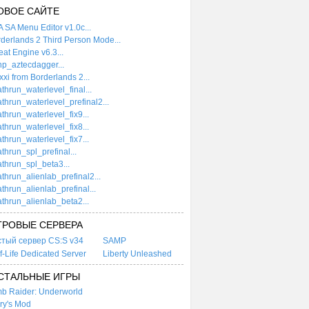
ОВОЕ САЙТЕ
 SA Menu Editor v1.0c...
derlands 2 Third Person Mode...
at Engine v6.3...
p_aztecdagger...
xi from Borderlands 2...
thrun_waterlevel_final...
thrun_waterlevel_prefinal2...
thrun_waterlevel_fix9...
thrun_waterlevel_fix8...
thrun_waterlevel_fix7...
thrun_spl_prefinal...
thrun_spl_beta3...
thrun_alienlab_prefinal2...
thrun_alienlab_prefinal...
thrun_alienlab_beta2...
ГРОВЫЕ СЕРВЕРА
стый сервер CS:S v34
SAMP
f-Life Dedicated Server
Liberty Unleashed
СТАЛЬНЫЕ ИГРЫ
b Raider: Underworld
ry's Mod