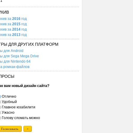
31
РХИВ
рхив за
2016
год
рхив за
2015
год
рхив за
2014
год
рхив за
2013
год
ГРЫ ДЛЯ ДРУГИХ ПЛАТФОРМ
ы для Android
ы для Sega Mega Drive
ы для Nintendo 64
а ромхак-файлов
ПРОСЫ
ак вам новый дизайн сайта?
Отлично
Удобный
Главное юзабилити
Ужасно
Голову сломать можно
Голосовать
+