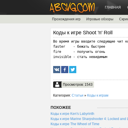
ГЛАВНАЯ
Прохождения игр
Игровые обзоры
Скри
Коды к игре Shoot 'n' Roll
Во время игры вводите следующие чит ко
faster    - бежать быстрее

fire      - получить огонь

invisible - стать невидимым
Просмотров: 1543
Категория:
Статьи
»
Коды к играм
ПОХОЖЕЕ
Коды к игре Ken's Labyrinth
Коды к игре Marine Sharpshooter 4: Locked and
Коды к игре The Wheel of Time