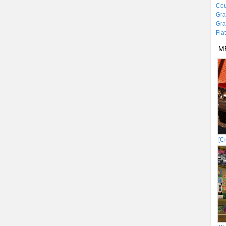
Cou
Gra
Gra
Fla
М
[С