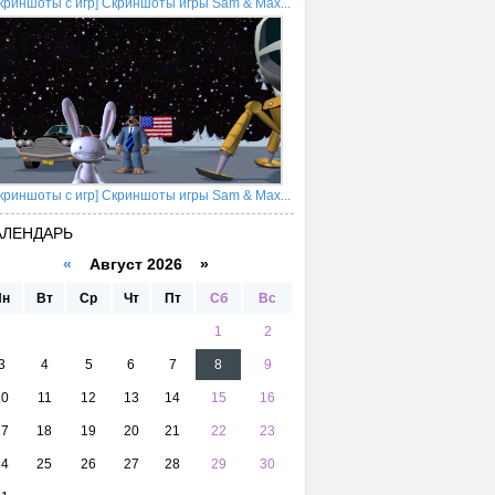
криншоты с игр] Скриншоты игры Sam & Max...
криншоты с игр] Скриншоты игры Sam & Max...
АЛЕНДАРЬ
«
Август 2026 »
Пн
Вт
Ср
Чт
Пт
Сб
Вс
1
2
3
4
5
6
7
8
9
10
11
12
13
14
15
16
17
18
19
20
21
22
23
24
25
26
27
28
29
30