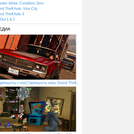
nter-Strike: Condition Zero
nd Theft Auto: Vice City
nd Theft Auto 3
tOut 1 & 2
ЕДИА
криншоты с игр] Скриншоты игры Grand Theft...