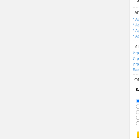
А
* А
* А
* А
* А
И
Игр
Игр
Игр
Баз
О
К