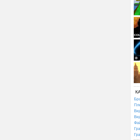
К
Бр
Пл
Ви
Ви
Фа
Гр
Гр