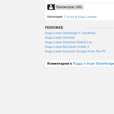
Просмотров: 1491
Категория:
Статьи
»
Коды к играм
ПОХОЖЕЕ
Коды к игре Geneforge 5: Overthrow
Коды к игре Silverfall
Коды к игре American History Lux
Коды к игре Big Game Hunter 3
Коды к игре Avernum: Escape From The Pit
Коментарии к
Коды к игре Geneforge 