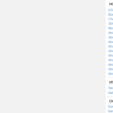
Н
GTA
Bor
Che
35h
Mox
dea
dea
dea
dea
dea
dea
dea
dea
dea
dea
И
Чи
Hal
О
Tom
Gar