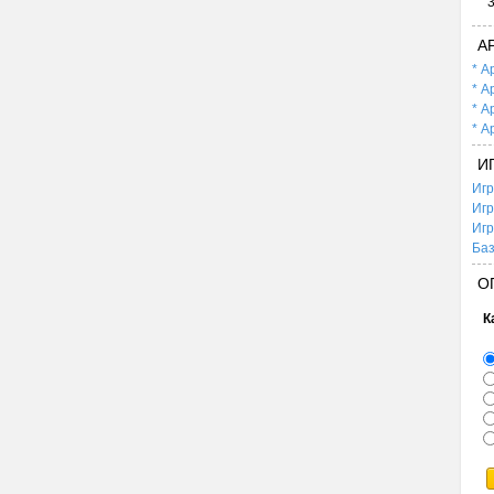
А
* А
* А
* А
* А
И
Игр
Игр
Игр
Баз
О
К