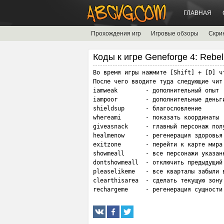
ГЛАВНАЯ
Прохождения игр
Игровые обзоры
Скри
Коды к игре Geneforge 4: Rebel
Во время игры нажмите [Shift] + [D] чт
После чего вводите туда следующие чит 
iamweak        - дополнительный опыт

iampoor        - дополнительные деньги
shieldsup      - благословление

whereami       - показать координаты

giveasnack     - главный персонаж полу
healmenow      - регенерация здоровья

exitzone       - перейти к карте мира

showmeall      - все персонажи указанн
dontshowmeall  - отключить предыдущий 
pleaselikeme   - все кварталы забыли в
clearthisarea  - сделать текущую зону 
rechargeme     - регенерация сущности