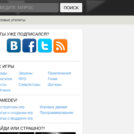
ровые утилиты
 ТЫ УЖЕ ПОДПИСАЛСЯ?
C ИГРЫ
кады
Экшены
Приключения
ратегии
RPG
Гонки
есты
Симуляторы
Шутеры
йтинги
AMEDEV!
структоры игр
Игровые движки
тьи о создании игр
Программирование
тьи о моддинге игр
АЙДИ ИЛИ СТРАШНО?!