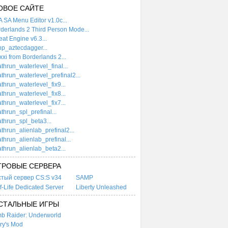
ОВОЕ САЙТЕ
 SA Menu Editor v1.0c...
derlands 2 Third Person Mode...
at Engine v6.3...
p_aztecdagger...
xi from Borderlands 2...
thrun_waterlevel_final...
thrun_waterlevel_prefinal2...
thrun_waterlevel_fix9...
thrun_waterlevel_fix8...
thrun_waterlevel_fix7...
thrun_spl_prefinal...
thrun_spl_beta3...
thrun_alienlab_prefinal2...
thrun_alienlab_prefinal...
thrun_alienlab_beta2...
ГРОВЫЕ СЕРВЕРА
стый сервер CS:S v34
SAMP
f-Life Dedicated Server
Liberty Unleashed
СТАЛЬНЫЕ ИГРЫ
b Raider: Underworld
ry's Mod