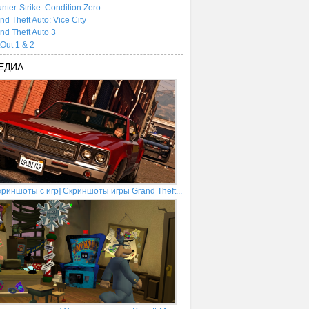
nter-Strike: Condition Zero
nd Theft Auto: Vice City
nd Theft Auto 3
tOut 1 & 2
ЕДИА
криншоты с игр] Скриншоты игры Grand Theft...