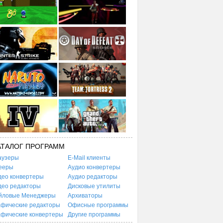
АТАЛОГ ПРОГРАММ
аузеры
E-Mail клиенты
ееры
Аудио конвертеры
део конвертеры
Аудио редакторы
део редакторы
Дисковые утилиты
йловые Менеджеры
Архиваторы
афические редакторы
Офисные программы
афические конвертеры
Другие программы