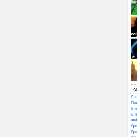
К
Бр
Пл
Ви
Ви
Фа
Гр
Гр