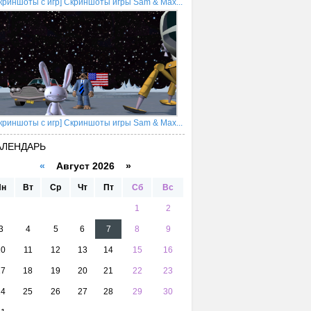
криншоты с игр] Скриншоты игры Sam & Max...
криншоты с игр] Скриншоты игры Sam & Max...
АЛЕНДАРЬ
«
Август 2026 »
Пн
Вт
Ср
Чт
Пт
Сб
Вс
1
2
3
4
5
6
7
8
9
10
11
12
13
14
15
16
17
18
19
20
21
22
23
24
25
26
27
28
29
30