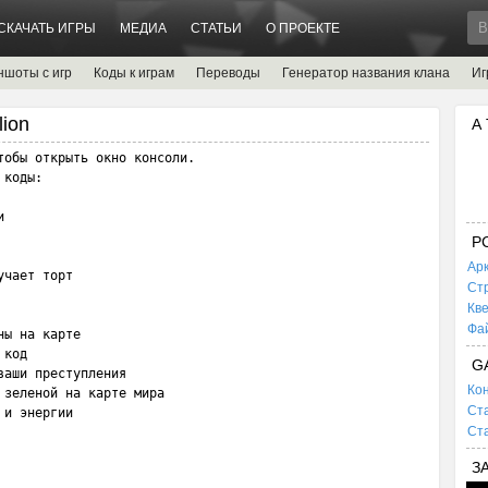
СКАЧАТЬ ИГРЫ
МЕДИА
СТАТЬИ
О ПРОЕКТЕ
ншоты с игр
Коды к играм
Переводы
Генератор названия клана
Иг
lion
А
обы открыть окно консоли.

коды:



P
Ар
чает торт

Ст
Кв
Фа
ы на карте

код

G
аши преступления

Кон
зеленой на карте мира

Ста
 и энергии
Ста
З