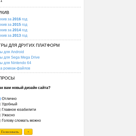
31
РХИВ
рхив за
2016
год
рхив за
2015
год
рхив за
2014
год
рхив за
2013
год
ГРЫ ДЛЯ ДРУГИХ ПЛАТФОРМ
ы для Android
ы для Sega Mega Drive
ы для Nintendo 64
а ромхак-файлов
ПРОСЫ
ак вам новый дизайн сайта?
Отлично
Удобный
Главное юзабилити
Ужасно
Голову сломать можно
Голосовать
+