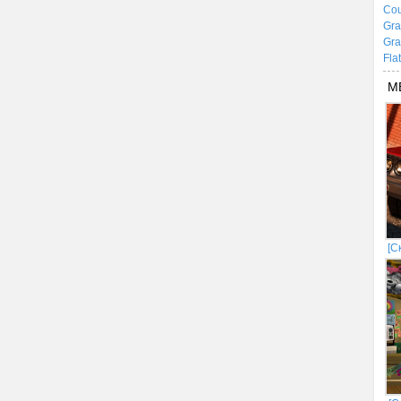
Cou
Gra
Gra
Fla
М
[С