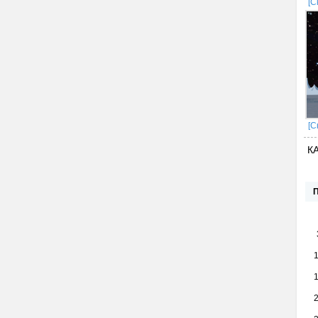
[С
[С
К