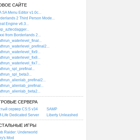
ОВОЕ САЙТЕ
 SA Menu Editor v1.0c...
derlands 2 Third Person Mode...
at Engine v6.3...
p_aztecdagger...
xi from Borderlands 2...
thrun_waterlevel_final...
thrun_waterlevel_prefinal2...
thrun_waterlevel_fix9...
thrun_waterlevel_fix8...
thrun_waterlevel_fix7...
thrun_spl_prefinal...
thrun_spl_beta3...
thrun_alienlab_prefinal2...
thrun_alienlab_prefinal...
thrun_alienlab_beta2...
ГРОВЫЕ СЕРВЕРА
стый сервер CS:S v34
SAMP
f-Life Dedicated Server
Liberty Unleashed
СТАЛЬНЫЕ ИГРЫ
b Raider: Underworld
ry's Mod