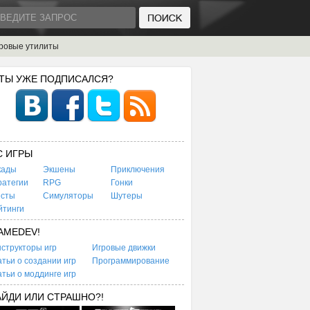
ровые утилиты
 ТЫ УЖЕ ПОДПИСАЛСЯ?
C ИГРЫ
кады
Экшены
Приключения
ратегии
RPG
Гонки
есты
Симуляторы
Шутеры
йтинги
AMEDEV!
структоры игр
Игровые движки
тьи о создании игр
Программирование
тьи о моддинге игр
АЙДИ ИЛИ СТРАШНО?!