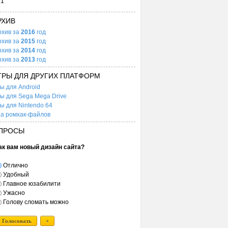
31
РХИВ
рхив за
2016
год
рхив за
2015
год
рхив за
2014
год
рхив за
2013
год
ГРЫ ДЛЯ ДРУГИХ ПЛАТФОРМ
ы для Android
ы для Sega Mega Drive
ы для Nintendo 64
а ромхак-файлов
ПРОСЫ
ак вам новый дизайн сайта?
Отлично
Удобный
Главное юзабилити
Ужасно
Голову сломать можно
Голосовать
+