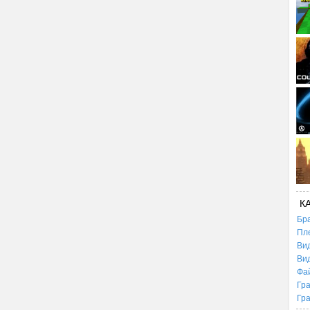
К
Бр
Пл
Ви
Ви
Фа
Гр
Гр