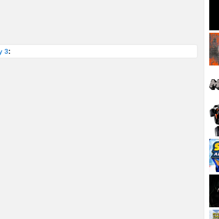
y 3
: