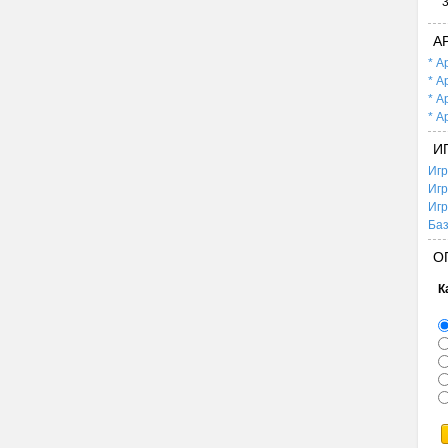
А
* А
* А
* А
* А
И
Игр
Игр
Игр
Баз
О
К