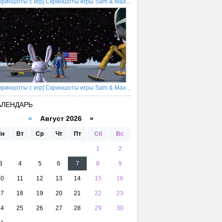
криншоты с игр] Скриншоты игры Sam & Max...
криншоты с игр] Скриншоты игры Sam & Max...
АЛЕНДАРЬ
«
Август 2026 »
Пн
Вт
Ср
Чт
Пт
Сб
Вс
1
2
3
4
5
6
7
8
9
10
11
12
13
14
15
16
17
18
19
20
21
22
23
24
25
26
27
28
29
30