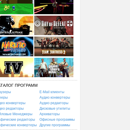
АТАЛОГ ПРОГРАММ
аузеры
E-Mail клиенты
ееры
Аудио конвертеры
део конвертеры
Аудио редакторы
део редакторы
Дисковые утилиты
йловые Менеджеры
Архиваторы
афические редакторы
Офисные программы
афические конвертеры
Другие программы