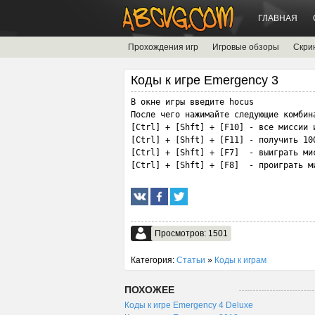
ГЛАВНАЯ
Прохождения игр
Игровые обзоры
Скри
Коды к игре Emergency 3
В окне игры введите hocus

После чего нажимайте следующие комбина
[Ctrl] + [Shft] + [F10] - все миссии и
[Ctrl] + [Shft] + [F11] - получить 100
[Ctrl] + [Shft] + [F7]  - выиграть мис
[Ctrl] + [Shft] + [F8]  - проиграть м
Просмотров: 1501
Категория:
Статьи
»
Коды к играм
ПОХОЖЕЕ
Коды к игре Emergency 4 Deluxe