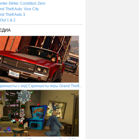
nter-Strike: Condition Zero
nd Theft Auto: Vice City
nd Theft Auto 3
tOut 1 & 2
ЕДИА
криншоты с игр] Скриншоты игры Grand Theft...