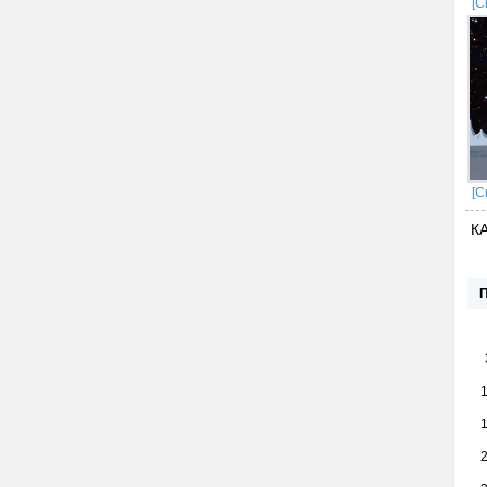
[С
[С
К