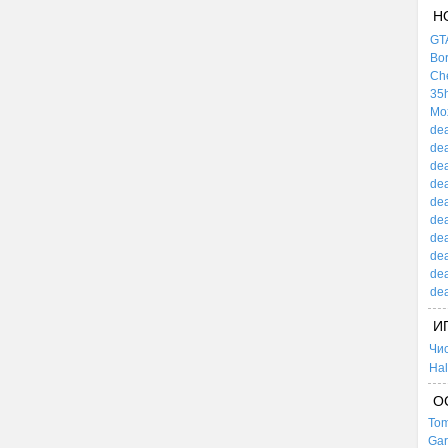
Н
GTA
Bor
Che
35h
Mox
dea
dea
dea
dea
dea
dea
dea
dea
dea
dea
И
Чи
Hal
О
Tom
Gar