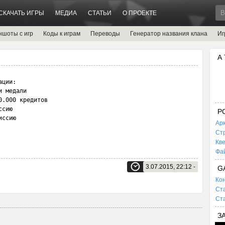
СКАЧАТЬ ИГРЫ
МЕДИА
СТАТЬИ
О ПРОЕКТЕ
ншоты с игр
Коды к играм
Переводы
Генератор названия клана
Иг
А
ции:

 медали

.000 кредитов

сию

P
иссию
Ар
Ст
Кв
Фа
3.07.2015, 22:12 -
G
Кон
Ста
Ста
З