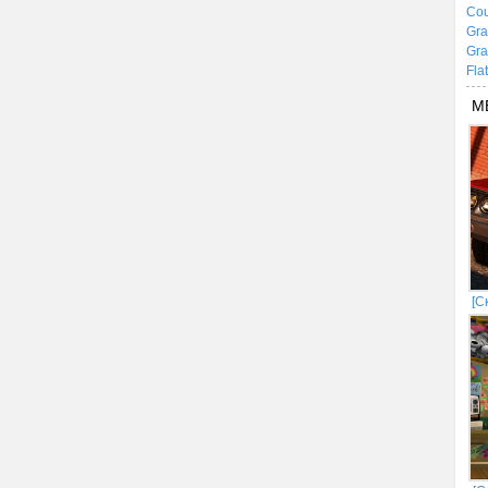
Cou
Gra
Gra
Fla
М
[С