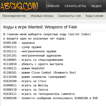
ГЛАВНАЯ
СКАЧАТЬ ИГРЫ
МЕДИА
Прохождения игр
Игровые обзоры
Скриншоты с игр
Коды к играм
Коды к игре Wanted: Weapons of Fate
В главном меню выберите секретные коды (Secret Codes)

и вводите один из указанных чит кодов:

01001100 - здоровье

01001111 - супер оружие

01101111 - неограниченное оружие

01101101 - неограниченный адреналин

01100001 - играть со спецснаряжением

01110010 - убивать с одного выстрела

01100111 - режим Headshot 

01100101 - режим Close Combat (ближнего боя)

01110100 - режим синематик (кинорежим) 

01010100 - играть за Cross

01000011 - играть за Wesley

01000110 - играть за Janice

01010111 - играть за телохранитель самолета

01000100 - появится сообщение использовать 01000100 в DVD