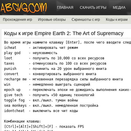
ГЛАВНАЯ
СКАЧАТЬ ИГРЫ
МЕДИА
Прохождения игр
Игровые обзоры
Скриншоты с игр
Коды к играм
Коды к игре Empire Earth 2: The Art of Supremacy
Во время игры нажмите клавишу [Enter], после чего вводите след
icheat      - активировать чит режим

play god    - неуязвимость

loot        - получить по 10,000 со всех ресурсов

taxes       - отминусовать по 100 со всех ресурсов

punish      - починить на 20 урон выбранного юнита

convert     - конвертировать выбранного юнита

recharge me - мгновенная перезарядка силы выбранного юнита

win         - немедленно выиграть сценарий

epoch up    - переключать эпохи не дожидаясь выполнения каких-
give tech   - получить +50 единиц технологий

toggle fog  - вкл./выкл. туман войны 

sea monkeys - вкл./выкл. немедленная постройка

idontcheat  - выключить все чит коды

Комбинации клавиш:

[Ctrl]+[Alt]+[Shift]+[F] - показать FPS
